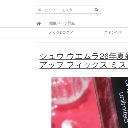
ふ
画像ページ詳細

ぉ
メイク&コスメ
スキンケア
ー
ち
ゅ
ん
シュウ ウエムラ26年
(
F
アップ フィックス ミ
O
R
T
U
N
E
)