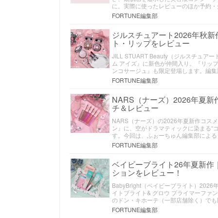
に。実際に使ったレビューのほか予約・
FORTUNE編集部
ジルスチュアート2026年秋
ト・リップをレビュー
JILL STUART Beauty（ジル
ム アイズ』に新色が仲間入り。『リッ
ンコサージュ』も限定登場します。編集
FORTUNE編集部
NARS（ナーズ）2026年夏
チ＆レビュー
NARS（ナーズ）の2026年夏新作コ
ン』に、空がドラマティックに染まる“
す。今回は、ふぉーちゅん編集部による
FORTUNE編集部
ベイビーブライト26年夏新作
ションをレビュー！
BabyBright（ベイビーブライト）
イトブライト& グロウ プライマーファ
のドン・キホーテ（一部店舗除く）でも
FORTUNE編集部