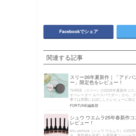
Facebookでシェア
関連する記事
スリー26年夏新作｜「アドバ
ー」限定色をレビュー！
THREE（スリー）の2026年夏新作
オペレーター ルースパウダー』から、
事では実際にお試ししたレビューに加え
FORTUNE編集部
シュウ ウエムラ25年春新作
レビュー！
shu uemura（シュウ ウエムラ）の
さ、素肌感を追求した美容液コンシーラ