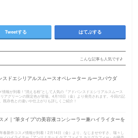
Tweetする
はてぶする
こんな記事も人気です♪
ンスドエシリアルスムースオペレーター ルースパウダ
コスメ情報が到着！“消える粉”として人気の『アドバンスドエシリアルスムース
クリアグリーンの限定色が登場。4月10日（金）より発売されます。今回の記
、既存色との違いや仕上がりも詳しくご紹介！
コスメ｜“筆タイプ”の美容液コンシーラー兼ハイライターを
2025年春新作コスメ情報が到着！2月14日（金）より、なじませやすさ、瑞々し
ー／ハイライター『アンリミテッド ケア フェイス カリグラフィー』が発売