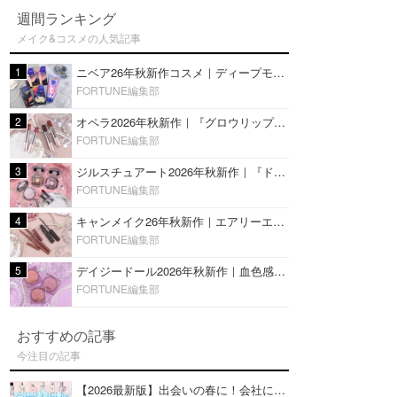
週間ランキング
メイク&コスメの人気記事
1
ニベア26年秋新作コスメ｜ディープモイスチャーリップの美容液タイプや2in1ボディクリームスクラブも
FORTUNE編集部
2
オペラ2026年秋新作｜『グロウリップティント』の新色・限定色はローズジャムカラー♡全4色をレビュー
FORTUNE編集部
3
ジルスチュアート2026年秋新作｜『ドレスドブルーム アイズ』新色や限定ハイライト・リップをレビュー
FORTUNE編集部
4
キャンメイク26年秋新作｜エアリーエクステンションライナー＆カールスナイパーマスカラ新色をレビュー
FORTUNE編集部
5
デイジードール2026年秋新作｜血色感が可愛い♡『パウダー ブラッシュ ブルーム』新3色をレビュー
FORTUNE編集部
おすすめの記事
今注目の記事
【2026最新版】出会いの春に！会社にもおすすめの好印象な香水14選♡ビジネスの場での香水マナーも