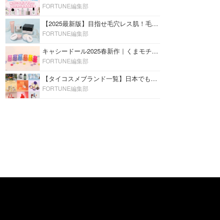
FORTUNE編集部
【2025最新版】目指せ毛穴レス肌！毛穴を埋めて隠す「おすすめ部分用下地＆プライマー」ランキング♡
FORTUNE編集部
キャシードール2025春新作｜くまモチーフのミニリップ「シャイニーベア リップモイスト」をレビュー♡
FORTUNE編集部
【タイコスメブランド一覧】日本でも人気沸騰中の“タイコスメ”ブランド20選！
FORTUNE編集部