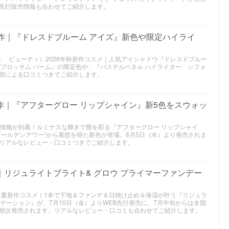
先行販売情報も合わせてご紹介します。
新作｜『ドレスドブルーム アイズ』新色や限定ハイライ
スチュアート ビューティ）2026年秋新作コスメ｜人気アイシャドウ『ドレスドブルー
プブロッサム バーム』の限定色や、『パステルペタル ハイライター シフォ
部による口コミつきでご紹介します。
新作｜『アフターグロー リップシャイン』新5色をスウォッ
スメ情報が到着！ルミナスな輝きで唇を彩る『アフターグロー リップシャイ
ゴールデンアワー”から着想を得た新色が登場。8月5日（水）より発売されま
リアルなレビュー・口コミつきでご紹介します。
｜リジュライトブライト& グロウ プライマーファンデー
2026年夏新作コスメ｜1本で下地＆ファンデ＆日焼け止め＆保湿が叶う『リジュラ
ンデーション』が、7月10日（金）よりWEB先行発売に。7月中旬からは全国
順次発売されます。リアルなレビュー・口コミも合わせてご紹介します。