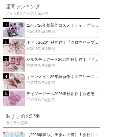
週間ランキング
メイク&コスメの人気記事
1
ニベア26年秋新作コスメ｜ディープモイスチャーリップの美容液タイプや2in1ボディクリームスクラブも
FORTUNE編集部
2
オペラ2026年秋新作｜『グロウリップティント』の新色・限定色はローズジャムカラー♡全4色をレビュー
FORTUNE編集部
3
ジルスチュアート2026年秋新作｜『ドレスドブルーム アイズ』新色や限定ハイライト・リップをレビュー
FORTUNE編集部
4
キャンメイク26年秋新作｜エアリーエクステンションライナー＆カールスナイパーマスカラ新色をレビュー
FORTUNE編集部
5
デイジードール2026年秋新作｜血色感が可愛い♡『パウダー ブラッシュ ブルーム』新3色をレビュー
FORTUNE編集部
おすすめの記事
今注目の記事
【2026最新版】出会いの春に！会社にもおすすめの好印象な香水14選♡ビジネスの場での香水マナーも