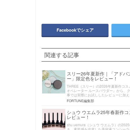
Facebookでシェア
関連する記事
スリー26年夏新作｜「アドバ
ー」限定色をレビュー！
THREE（スリー）の2026年夏新作
オペレーター ルースパウダー』から、
事では実際にお試ししたレビューに加え
FORTUNE編集部
シュウ ウエムラ25年春新作
レビュー！
shu uemura（シュウ ウエムラ）の
さ、素肌感を追求した美容液コンシーラ