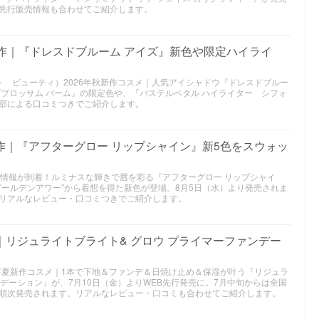
先行販売情報も合わせてご紹介します。
新作｜『ドレスドブルーム アイズ』新色や限定ハイライ
スチュアート ビューティ）2026年秋新作コスメ｜人気アイシャドウ『ドレスドブルー
プブロッサム バーム』の限定色や、『パステルペタル ハイライター シフォ
部による口コミつきでご紹介します。
新作｜『アフターグロー リップシャイン』新5色をスウォッ
スメ情報が到着！ルミナスな輝きで唇を彩る『アフターグロー リップシャイ
ゴールデンアワー”から着想を得た新色が登場。8月5日（水）より発売されま
リアルなレビュー・口コミつきでご紹介します。
｜リジュライトブライト& グロウ プライマーファンデー
2026年夏新作コスメ｜1本で下地＆ファンデ＆日焼け止め＆保湿が叶う『リジュラ
ンデーション』が、7月10日（金）よりWEB先行発売に。7月中旬からは全国
順次発売されます。リアルなレビュー・口コミも合わせてご紹介します。