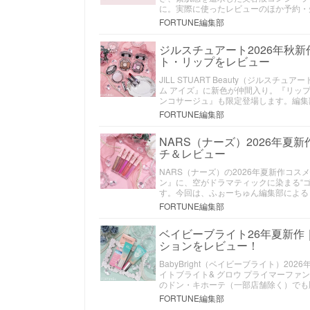
に。実際に使ったレビューのほか予約・
FORTUNE編集部
ジルスチュアート2026年秋
ト・リップをレビュー
JILL STUART Beauty（ジル
ム アイズ』に新色が仲間入り。『リッ
ンコサージュ』も限定登場します。編集
FORTUNE編集部
NARS（ナーズ）2026年夏
チ＆レビュー
NARS（ナーズ）の2026年夏新作コ
ン』に、空がドラマティックに染まる“
す。今回は、ふぉーちゅん編集部による
FORTUNE編集部
ベイビーブライト26年夏新作
ションをレビュー！
BabyBright（ベイビーブライト）
イトブライト& グロウ プライマーファ
のドン・キホーテ（一部店舗除く）でも
FORTUNE編集部