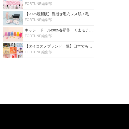
FORTUNE編集部
【2025最新版】目指せ毛穴レス肌！毛穴を埋めて隠す「おすすめ部分用下地＆プライマー」ランキング♡
FORTUNE編集部
キャシードール2025春新作｜くまモチーフのミニリップ「シャイニーベア リップモイスト」をレビュー♡
FORTUNE編集部
【タイコスメブランド一覧】日本でも人気沸騰中の“タイコスメ”ブランド20選！
FORTUNE編集部