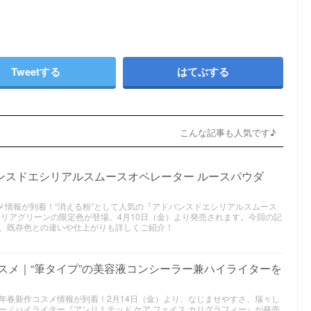
Tweetする
はてぶする
こんな記事も人気です♪
ンスドエシリアルスムースオペレーター ルースパウダ
コスメ情報が到着！“消える粉”として人気の『アドバンスドエシリアルスムース
クリアグリーンの限定色が登場。4月10日（金）より発売されます。今回の記
、既存色との違いや仕上がりも詳しくご紹介！
コスメ｜“筆タイプ”の美容液コンシーラー兼ハイライターを
2025年春新作コスメ情報が到着！2月14日（金）より、なじませやすさ、瑞々し
ー／ハイライター『アンリミテッド ケア フェイス カリグラフィー』が発売