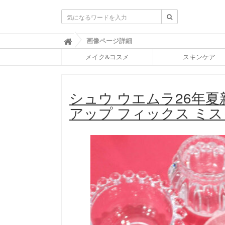
ふ
画像ページ詳細

ぉ
メイク&コスメ
スキンケア
ー
ち
ゅ
ん
シュウ ウエムラ26年
(
F
アップ フィックス ミ
O
R
T
U
N
E
)