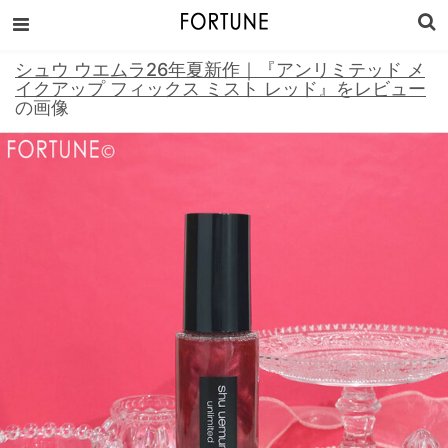
シュウ ウエムラ26年夏新作｜『アンリミテッド メ
イクアップ フィックス ミスト レッド』をレビュー
の画像