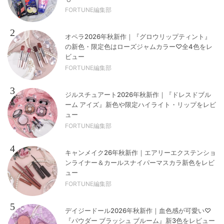
FORTUNE編集部
2
オペラ2026年秋新作｜『グロウリップティント』
の新色・限定色はローズジャムカラー♡全4色をレ
ビュー
FORTUNE編集部
3
ジルスチュアート2026年秋新作｜『ドレスドブル
ーム アイズ』新色や限定ハイライト・リップをレビ
ュー
FORTUNE編集部
4
キャンメイク26年秋新作｜エアリーエクステンショ
ンライナー＆カールスナイパーマスカラ新色をレビ
ュー
FORTUNE編集部
5
デイジードール2026年秋新作｜血色感が可愛い♡
『パウダー ブラッシュ ブルーム』新3色をレビュー