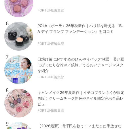
FORTUNE編集部
6
POLA（ポーラ）26年秋新作｜ハリ肌を叶える『B.
A デイ プランプ ファンデーション』を口コミ
FORTUNE編集部
7
日焼け後におすすめのひんやりパック14選｜暑い夏
にぴったりな冷凍／鎮静／うるおいチャージマスク
を紹介
FORTUNE編集部
8
キャンメイク26年夏新作｜イチゴプランぷくが限定
再販！クリームチーク新色やネイル限定色も全品レ
ビュー
FORTUNE編集部
9
【2026最新】滝汗民を救う！？まだまだ手放せな