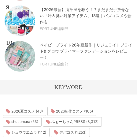
9
【2026最新】滝汗民を救う！？まだまだ手放せな
い「汗＆臭い対策アイテム」18選｜バズコスメや新
作も
FORTUNE編集部
10
ベイビーブライト26年夏新作｜リジュライトブライ
ト& グロウ プライマーファンデーションをレビュ
ー！
FORTUNE編集部
KEYWORD
2026夏コスメ (48)
2026新作コスメ (105)
shuuemura (53)
ふぉーちゅんPRESS (3,312)
シュウウエムラ (112)
デパコス (1,253)