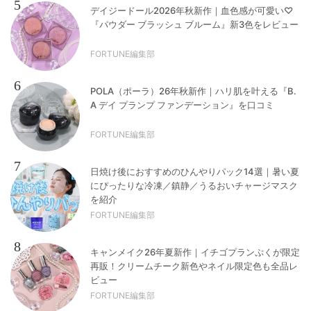
5
デイジードール2026年秋新作｜血色感が可愛い♡
『パウダー ブラッシュ ブルーム』新3色をレビュー
FORTUNE編集部
6
POLA（ポーラ）26年秋新作｜ハリ肌を叶える『B.
A デイ プランプ ファンデーション』を口コミ
FORTUNE編集部
7
日焼け後におすすめのひんやりパック14選｜暑い夏
にぴったりな冷凍／鎮静／うるおいチャージマスク
を紹介
FORTUNE編集部
8
キャンメイク26年夏新作｜イチゴプランぷくが限定
再販！クリームチーク新色やネイル限定色も全品レ
ビュー
FORTUNE編集部