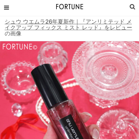
シュウ ウエムラ26年夏新作｜『アンリミテッド メ
イクアップ フィックス ミスト レッド』をレビュー
の画像