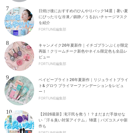
7
日焼け後におすすめのひんやりパック14選｜暑い夏
にぴったりな冷凍／鎮静／うるおいチャージマスク
を紹介
FORTUNE編集部
8
キャンメイク26年夏新作｜イチゴプランぷくが限定
再販！クリームチーク新色やネイル限定色も全品レ
ビュー
FORTUNE編集部
9
ベイビーブライト26年夏新作｜リジュライトブライ
ト& グロウ プライマーファンデーションをレビュ
ー！
FORTUNE編集部
10
【2026最新】滝汗民を救う！？まだまだ手放せな
い「汗＆臭い対策アイテム」18選｜バズコスメや新
作も
FORTUNE編集部