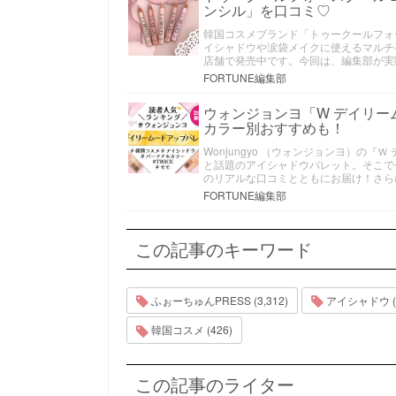
ンシル」を口コミ♡
韓国コスメブランド「トゥークールフォー
イシャドウや涙袋メイクに使えるマルチ
店舗で発売中です。今回は、編集部が実
FORTUNE編集部
ウォンジョンヨ「W デイリ
カラー別おすすめも！
Wonjungyo （ウォンジョンヨ）の
と話題のアイシャドウパレット。そこで
のリアルな口コミとともにお届け！さら
FORTUNE編集部
この記事のキーワード
ふぉーちゅんPRESS (3,312)
アイシャドウ (1
韓国コスメ (426)
この記事のライター