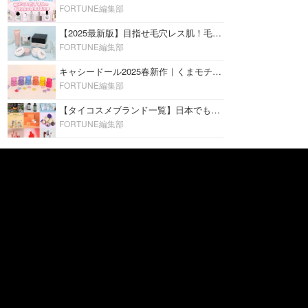
FORTUNE編集部
【2025最新版】目指せ毛穴レス肌！毛穴を埋めて隠す「おすすめ部分用下地＆プライマー」ランキング♡
FORTUNE編集部
キャシードール2025春新作｜くまモチーフのミニリップ「シャイニーベア リップモイスト」をレビュー♡
FORTUNE編集部
【タイコスメブランド一覧】日本でも人気沸騰中の“タイコスメ”ブランド20選！
FORTUNE編集部