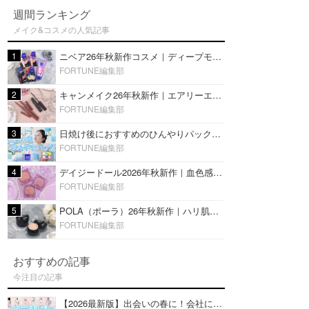
週間ランキング
メイク&コスメの人気記事
1
ニベア26年秋新作コスメ｜ディープモイスチャーリップの美容液タイプや2in1ボディクリームスクラブも
FORTUNE編集部
2
キャンメイク26年秋新作｜エアリーエクステンションライナー＆カールスナイパーマスカラ新色をレビュー
FORTUNE編集部
3
日焼け後におすすめのひんやりパック14選｜暑い夏にぴったりな冷凍／鎮静／うるおいチャージマスクを紹介
FORTUNE編集部
4
デイジードール2026年秋新作｜血色感が可愛い♡『パウダー ブラッシュ ブルーム』新3色をレビュー
FORTUNE編集部
5
POLA（ポーラ）26年秋新作｜ハリ肌を叶える『B.A デイ プランプ ファンデーション』を口コミ
FORTUNE編集部
おすすめの記事
今注目の記事
【2026最新版】出会いの春に！会社にもおすすめの好印象な香水14選♡ビジネスの場での香水マナーも