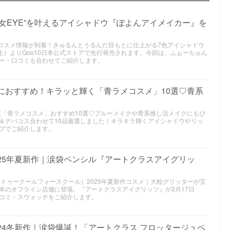
少女EYE”を叶えるアイシャドウ『ぽよんアイメイカー』を
新作コスメ情報が到着！きゅるんとうるんだ目もとに仕上がる7色アイシャドウ
土）よりQoo10日本公式ストアで先行発売されます。今回は、ふぉーちゅん
ー・口コミも合わせてご紹介します。
クにおすすめ！キラッと輝く「青ラメコスメ」10選♡青系
版「青ラメコスメ」おすすめ10選♡ブルーメイクや青系推し活メイクにもぴ
＆デパコス合わせて10品厳選しました！キラキラ輝くアイシャドウやリッ
プでご紹介します。
25年夏新作｜涙袋ペンシル『アートクラスアイグリッ
school（トゥークールフォースクール）2025年夏新作コスメ｜大粒グリッターが宝
本のオフライン店舗に登場。『アートクラスアイグリッツ』が3月17日
コミ・スウォッチをご紹介します。
24冬新作｜涙袋爆誕！「アートクラス フロッタージュペ