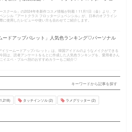
スクール」の2024年冬新作コスメ情報が到着！11月1日（金）より、ア
ペンシル『アートクラス フロッタージュペンシル』が、日本のオフライン
際に使用したレビューや使い方も合わせてご紹介します。
ームードアップパレット」人気色ランキング♡パーソナル
『Ｗ デイリームードアップパレット』は、韓国アイドルのようなメイクができる
今回は、読者アンケートをもとに作成した人気色ランキングを、愛用者さん
にイエベ・ブルべ別のおすすめカラーもご紹介♡
キーワードから記事を探す
,218)
タッチインソル (2)
ラメグリッター (2)