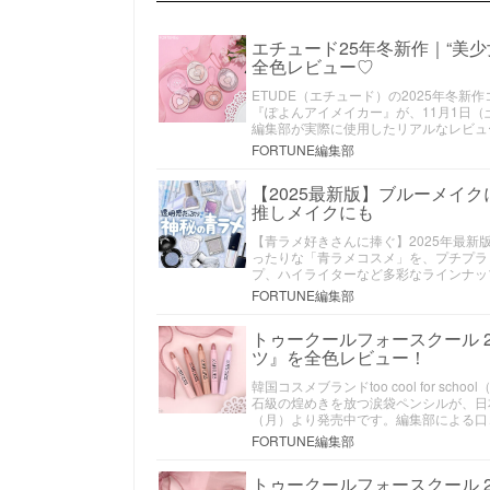
エチュード25年冬新作｜“美
全色レビュー♡
ETUDE（エチュード）の2025年冬
『ぽよんアイメイカー』が、11月1日（
編集部が実際に使用したリアルなレビュ
FORTUNE編集部
【2025最新版】ブルーメイ
推しメイクにも
【青ラメ好きさんに捧ぐ】2025年最新
ったりな「青ラメコスメ」を、プチプラ
プ、ハイライターなど多彩なラインナッ
FORTUNE編集部
トゥークールフォースクール 
ツ』を全色レビュー！
韓国コスメブランドtoo cool for 
石級の煌めきを放つ涙袋ペンシルが、日
（月）より発売中です。編集部による口
FORTUNE編集部
トゥークールフォースクール 