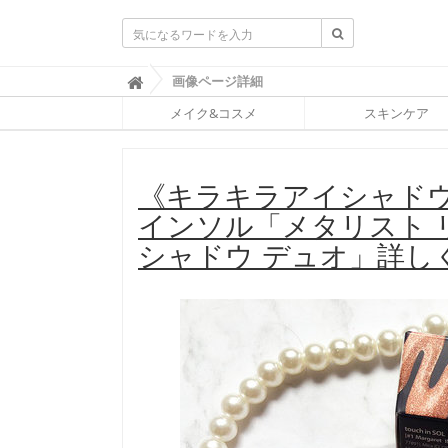
ふ
画像ページ詳細

ぉ
メイク&コスメ
スキンケア
ー
ち
ゅ
ん
《キラキラアイシャド
(
F
インソル「メタリスト 
O
R
シャドウ デュオ」詳し
T
U
N
E
)