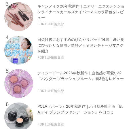
3
キャンメイク26年秋新作｜エアリーエクステンショ
ンライナー＆カールスナイパーマスカラ新色をレビ
ュー
FORTUNE編集部
4
日焼け後におすすめのひんやりパック14選｜暑い夏
にぴったりな冷凍／鎮静／うるおいチャージマスク
を紹介
FORTUNE編集部
5
デイジードール2026年秋新作｜血色感が可愛い♡
『パウダー ブラッシュ ブルーム』新3色をレビュー
FORTUNE編集部
6
POLA（ポーラ）26年秋新作｜ハリ肌を叶える『B.
A デイ プランプ ファンデーション』を口コミ
FORTUNE編集部