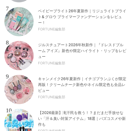
7
ベイビーブライト26年夏新作｜リジュライトブライ
ト& グロウ プライマーファンデーションをレビュ
ー！
FORTUNE編集部
8
ジルスチュアート2026年秋新作｜『ドレスドブル
ーム アイズ』新色や限定ハイライト・リップをレビ
ュー
FORTUNE編集部
9
キャンメイク26年夏新作｜イチゴプランぷくが限定
再販！クリームチーク新色やネイル限定色も全品レ
ビュー
FORTUNE編集部
10
【2026最新】滝汗民を救う！？まだまだ手放せな
い「汗＆臭い対策アイテム」18選｜バズコスメや新
作も
FORTUNE編集部