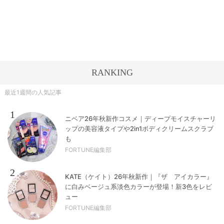
RANKING
最近1週間の人気記事
1
ニベア26年秋新作コスメ｜ディープモイスチャーリ
ップの美容液タイプや2in1ボディクリームスクラブ
も
FORTUNE編集部
2
KATE（ケイト）26年秋新作｜『ザ アイカラー』
に白みベージュ系淡色カラーが登場！新3色をレビ
ュー
FORTUNE編集部