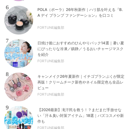
6
POLA（ポーラ）26年秋新作｜ハリ肌を叶える『B.
A デイ プランプ ファンデーション』を口コミ
FORTUNE編集部
7
日焼け後におすすめのひんやりパック14選｜暑い夏
にぴったりな冷凍／鎮静／うるおいチャージマスク
を紹介
FORTUNE編集部
8
キャンメイク26年夏新作｜イチゴプランぷくが限定
再販！クリームチーク新色やネイル限定色も全品レ
ビュー
FORTUNE編集部
9
【2026最新】滝汗民を救う！？まだまだ手放せな
い「汗＆臭い対策アイテム」18選｜バズコスメや新
作も
FORTUNE編集部