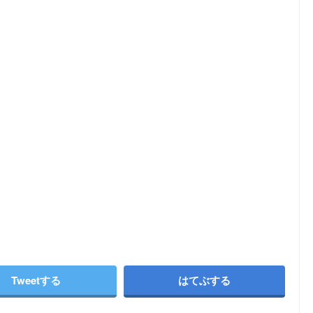
Tweetする
はてぶする