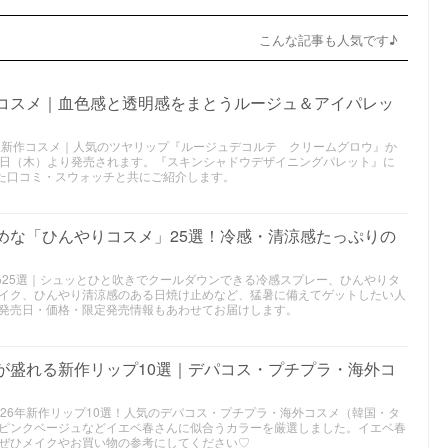
こんな記事も人気です♪
作コスメ｜血色感と透明感をまとうルージュ＆アイパレッ
6年秋新作コスメ｜人気のツヤリップ『ルージュデコルテ クリームグロウ』か
7月16日（木）より発売されます。『スキンシャドウデザイニングパレット』に
した口コミ・スウォッチと共にご紹介します。
すめな「ひんやりコスメ」25選！冷感・清涼感たっぷりの
め25選｜シュッとひと吹きでクールダウンできる冷感スプレー、ひんやりタ
イク、ひんやり清涼感のある日焼け止めなど、猛暑に備えてゲットしたい人
発売日・価格・限定発売情報もあわせてお届けします。
んが盛れる新作リップ10選｜デパコス・プチプラ・海外コ
26年新作リップ10選！人気のデパコス・プチプラ・海外コスメ（韓国・タ
ピンクベージュなどイエベ春さんに似合うカラーを厳選しました。イエベ春
ぜひメイクやお買い物の参考にしてください♡