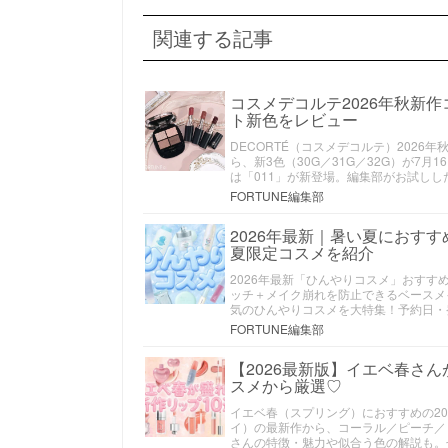
関連する記事
コスメデコルテ2026年秋新
ト新色をレビュー
DECORTÉ（コスメデコルテ）202
ら、新3色（30G／31G／32G）が
は「011」が新登場。編集部がお試し
FORTUNE編集部
2026年最新｜暑い夏におす
夏限定コスメを紹介
2026年最新「ひんやりコスメ」おすす
ッチ＋メイク崩れを防止できるベースメ
気のひんやりコスメを大特集！予約日・
FORTUNE編集部
【2026最新版】イエベ春さ
スメから厳選♡
イエベ春（スプリング）におすすめの20
イ）の最新作から、コーラル／ピーチ／
さんの特徴・魅力や似合う色の解説も。