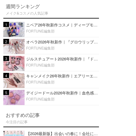
週間ランキング
メイク&コスメの人気記事
1
ニベア26年秋新作コスメ｜ディープモイスチャーリップの美容液タイプや2in1ボディクリームスクラブも
FORTUNE編集部
2
オペラ2026年秋新作｜『グロウリップティント』の新色・限定色はローズジャムカラー♡全4色をレビュー
FORTUNE編集部
3
ジルスチュアート2026年秋新作｜『ドレスドブルーム アイズ』新色や限定ハイライト・リップをレビュー
FORTUNE編集部
4
キャンメイク26年秋新作｜エアリーエクステンションライナー＆カールスナイパーマスカラ新色をレビュー
FORTUNE編集部
5
デイジードール2026年秋新作｜血色感が可愛い♡『パウダー ブラッシュ ブルーム』新3色をレビュー
FORTUNE編集部
おすすめの記事
今注目の記事
【2026最新版】出会いの春に！会社にもおすすめの好印象な香水14選♡ビジネスの場での香水マナーも