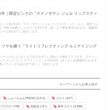
年夏新作｜限定ピンクの『テクノサテン ジェル リップスティ
作コスメ｜人気の口紅『テクノサテン ジェル リップスティック』より、限定コレ
K」が登場！5色の洗練ピンクカラーが5月1日（金）より限定発売されます。編集部
ッチも合わせてご紹介します。
作｜ツヤを纏う『ライトリフレクティング ルミナイジング
メ｜バームのようになじんでみずみずしい濡れツヤ感をプラスする、スティッ
ング ルミナイジングスティック』が4月24日（金）より全国発売されます。
色スウォッチもあわせて詳しくご紹介します。
キーワードから記事を探す
ふぉーちゅんPRESS (3,312)
コスメ (437)
プグロス (158)
化粧品 (121)
新作コスメ (3,388)