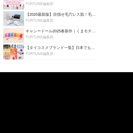
FORTUNE編集部
【2025最新版】目指せ毛穴レス肌！毛穴を埋めて隠す「おすすめ部分用下地＆プライマー」ランキング♡
FORTUNE編集部
キャシードール2025春新作｜くまモチーフのミニリップ「シャイニーベア リップモイスト」をレビュー♡
FORTUNE編集部
【タイコスメブランド一覧】日本でも人気沸騰中の“タイコスメ”ブランド20選！
FORTUNE編集部