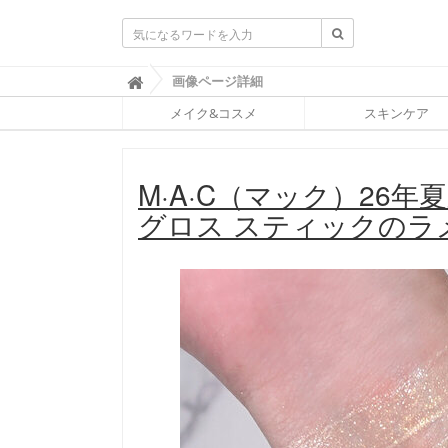
ふ
画像ページ詳細

ぉ
メイク&コスメ
スキンケア
ー
ち
ゅ
ん
M·A·C（マック）26
(
F
グロス スティックのラ
O
R
T
U
N
E
)