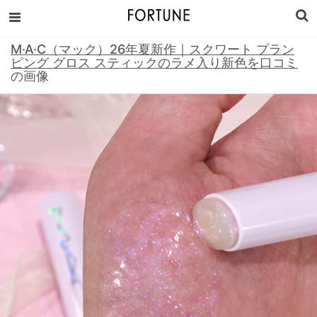
M·A·C（マック）26年夏新作｜スクワート プラン
ピング グロス スティックのラメ入り新色を口コミ
の画像