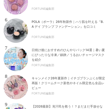
FORTUNE編集部
6
POLA（ポーラ）26年秋新作｜ハリ肌を叶える『B.
A デイ プランプ ファンデーション』を口コミ
FORTUNE編集部
7
日焼け後におすすめのひんやりパック14選｜暑い夏
にぴったりな冷凍／鎮静／うるおいチャージマスク
を紹介
FORTUNE編集部
8
キャンメイク26年夏新作｜イチゴプランぷくが限定
再販！クリームチーク新色やネイル限定色も全品レ
ビュー
FORTUNE編集部
9
【2026最新】滝汗民を救う！？まだまだ手放せな