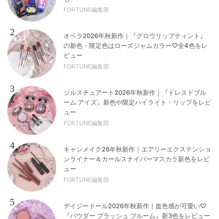
FORTUNE編集部
2
オペラ2026年秋新作｜『グロウリップティント』
の新色・限定色はローズジャムカラー♡全4色をレ
ビュー
FORTUNE編集部
3
ジルスチュアート2026年秋新作｜『ドレスドブル
ーム アイズ』新色や限定ハイライト・リップをレビ
ュー
FORTUNE編集部
4
キャンメイク26年秋新作｜エアリーエクステンショ
ンライナー＆カールスナイパーマスカラ新色をレビ
ュー
FORTUNE編集部
5
デイジードール2026年秋新作｜血色感が可愛い♡
『パウダー ブラッシュ ブルーム』新3色をレビュー