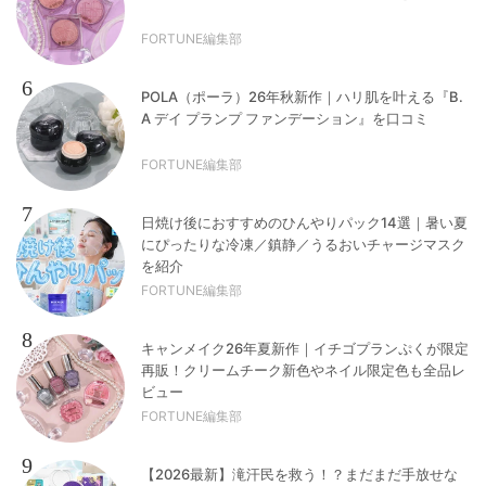
FORTUNE編集部
6
POLA（ポーラ）26年秋新作｜ハリ肌を叶える『B.
A デイ プランプ ファンデーション』を口コミ
FORTUNE編集部
7
日焼け後におすすめのひんやりパック14選｜暑い夏
にぴったりな冷凍／鎮静／うるおいチャージマスク
を紹介
FORTUNE編集部
8
キャンメイク26年夏新作｜イチゴプランぷくが限定
再販！クリームチーク新色やネイル限定色も全品レ
ビュー
FORTUNE編集部
9
【2026最新】滝汗民を救う！？まだまだ手放せな