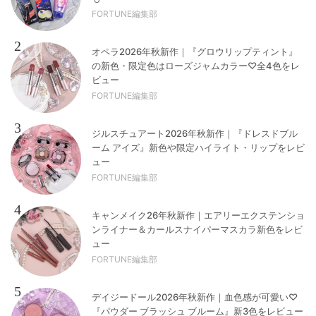
FORTUNE編集部
2
オペラ2026年秋新作｜『グロウリップティント』
の新色・限定色はローズジャムカラー♡全4色をレ
ビュー
FORTUNE編集部
3
ジルスチュアート2026年秋新作｜『ドレスドブル
ーム アイズ』新色や限定ハイライト・リップをレビ
ュー
FORTUNE編集部
4
キャンメイク26年秋新作｜エアリーエクステンショ
ンライナー＆カールスナイパーマスカラ新色をレビ
ュー
FORTUNE編集部
5
デイジードール2026年秋新作｜血色感が可愛い♡
『パウダー ブラッシュ ブルーム』新3色をレビュー