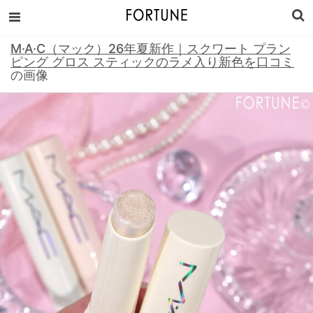
M·A·C（マック）26年夏新作｜スクワート プラン
ピング グロス スティックのラメ入り新色を口コミ
の画像