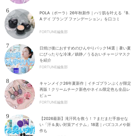
6
POLA（ポーラ）26年秋新作｜ハリ肌を叶える『B.
A デイ プランプ ファンデーション』を口コミ
FORTUNE編集部
7
日焼け後におすすめのひんやりパック14選｜暑い夏
にぴったりな冷凍／鎮静／うるおいチャージマスク
を紹介
FORTUNE編集部
8
キャンメイク26年夏新作｜イチゴプランぷくが限定
再販！クリームチーク新色やネイル限定色も全品レ
ビュー
FORTUNE編集部
9
【2026最新】滝汗民を救う！？まだまだ手放せな
い「汗＆臭い対策アイテム」18選｜バズコスメや新
作も