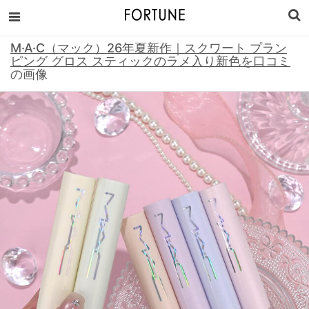
M·A·C（マック）26年夏新作｜スクワート プラン
ピング グロス スティックのラメ入り新色を口コミ
の画像