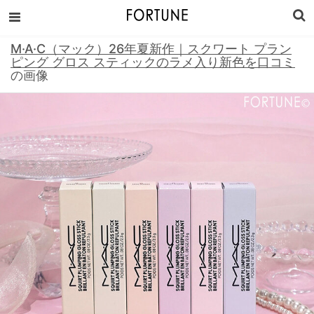
M·A·C（マック）26年夏新作｜スクワート プラン
ピング グロス スティックのラメ入り新色を口コミ
の画像