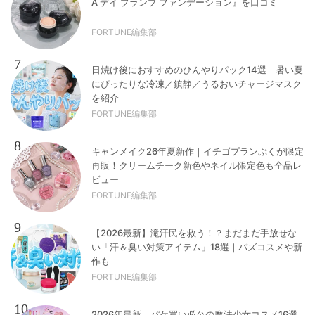
A デイ プランプ ファンデーション』を口コミ
FORTUNE編集部
7
日焼け後におすすめのひんやりパック14選｜暑い夏
にぴったりな冷凍／鎮静／うるおいチャージマスク
を紹介
FORTUNE編集部
8
キャンメイク26年夏新作｜イチゴプランぷくが限定
再販！クリームチーク新色やネイル限定色も全品レ
ビュー
FORTUNE編集部
9
【2026最新】滝汗民を救う！？まだまだ手放せな
い「汗＆臭い対策アイテム」18選｜バズコスメや新
作も
FORTUNE編集部
10
2026年最新｜パケ買い必至の魔法少女コスメ16選