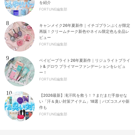
を紹介
FORTUNE編集部
8
キャンメイク26年夏新作｜イチゴプランぷくが限定
再販！クリームチーク新色やネイル限定色も全品レ
ビュー
FORTUNE編集部
9
ベイビーブライト26年夏新作｜リジュライトブライ
ト& グロウ プライマーファンデーションをレビュ
ー！
FORTUNE編集部
10
【2026最新】滝汗民を救う！？まだまだ手放せな
い「汗＆臭い対策アイテム」18選｜バズコスメや新
作も
FORTUNE編集部