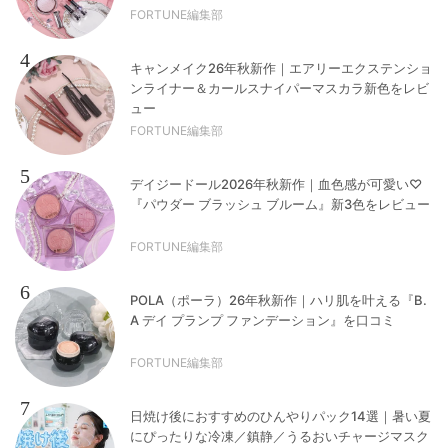
FORTUNE編集部
4
キャンメイク26年秋新作｜エアリーエクステンショ
ンライナー＆カールスナイパーマスカラ新色をレビ
ュー
FORTUNE編集部
5
デイジードール2026年秋新作｜血色感が可愛い♡
『パウダー ブラッシュ ブルーム』新3色をレビュー
FORTUNE編集部
6
POLA（ポーラ）26年秋新作｜ハリ肌を叶える『B.
A デイ プランプ ファンデーション』を口コミ
FORTUNE編集部
7
日焼け後におすすめのひんやりパック14選｜暑い夏
にぴったりな冷凍／鎮静／うるおいチャージマスク