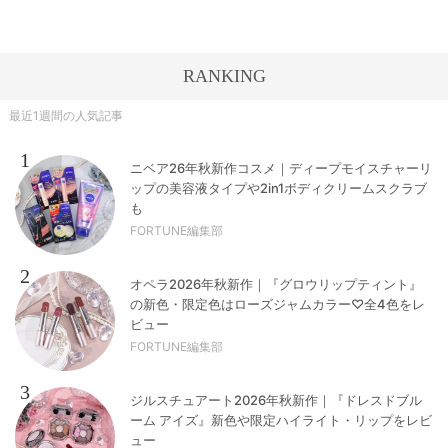
RANKING
最近1週間の人気記事
1
ニベア26年秋新作コスメ｜ディープモイスチャーリ
ップの美容液タイプや2in1ボディクリームスクラブ
も
FORTUNE編集部
2
オペラ2026年秋新作｜『グロウリップティント』
の新色・限定色はローズジャムカラー♡全4色をレ
ビュー
FORTUNE編集部
3
ジルスチュアート2026年秋新作｜『ドレスドブル
ーム アイズ』新色や限定ハイライト・リップをレビ
ュー