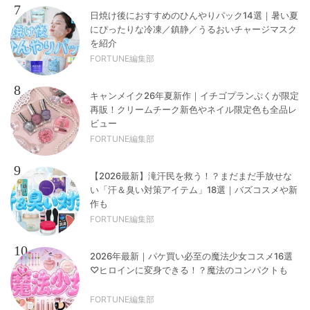
7
日焼け後におすすめのひんやりパック14選｜暑い夏
にぴったりな冷凍／鎮静／うるおいチャージマスク
を紹介
FORTUNE編集部
8
キャンメイク26年夏新作｜イチゴプランぷくが限定
再販！クリームチーク新色やネイル限定色も全品レ
ビュー
FORTUNE編集部
9
【2026最新】滝汗民を救う！？まだまだ手放せな
い「汗＆臭い対策アイテム」18選｜バズコスメや新
作も
FORTUNE編集部
10
2026年最新｜パケ買い必至の魔法少女コスメ16選
♡ヒロインに変身できる！？魔法のコンパクトも
FORTUNE編集部