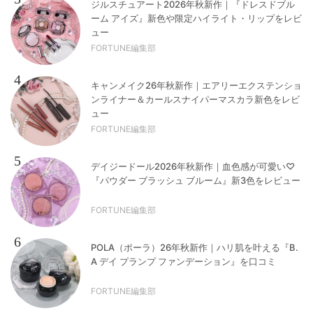
ジルスチュアート2026年秋新作｜『ドレスドブル
ーム アイズ』新色や限定ハイライト・リップをレビ
ュー
FORTUNE編集部
4
キャンメイク26年秋新作｜エアリーエクステンショ
ンライナー＆カールスナイパーマスカラ新色をレビ
ュー
FORTUNE編集部
5
デイジードール2026年秋新作｜血色感が可愛い♡
『パウダー ブラッシュ ブルーム』新3色をレビュー
FORTUNE編集部
6
POLA（ポーラ）26年秋新作｜ハリ肌を叶える『B.
A デイ プランプ ファンデーション』を口コミ
FORTUNE編集部