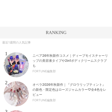
RANKING
最近1週間の人気記事
1
ニベア26年秋新作コスメ｜ディープモイスチャーリ
ップの美容液タイプや2in1ボディクリームスクラブ
も
FORTUNE編集部
2
オペラ2026年秋新作｜『グロウリップティント』
の新色・限定色はローズジャムカラー♡全4色をレ
ビュー
FORTUNE編集部
3