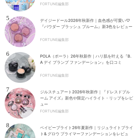
FORTUNE編集部
5
デイジードール2026年秋新作｜血色感が可愛い♡
『パウダー ブラッシュ ブルーム』新3色をレビュー
FORTUNE編集部
6
POLA（ポーラ）26年秋新作｜ハリ肌を叶える『B.
A デイ プランプ ファンデーション』を口コミ
FORTUNE編集部
7
ジルスチュアート2026年秋新作｜『ドレスドブル
ーム アイズ』新色や限定ハイライト・リップをレビ
ュー
FORTUNE編集部
8
ベイビーブライト26年夏新作｜リジュライトブライ
ト& グロウ プライマーファンデーションをレビュ