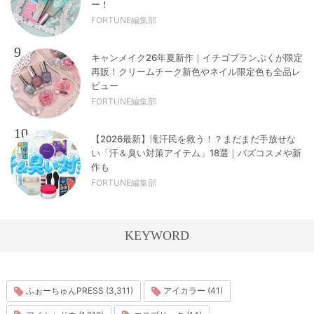
ー！
FORTUNE編集部
9
キャンメイク26年夏新作｜イチゴプランぷくが限定
再販！クリームチーク新色やネイル限定色も全品レ
ビュー
FORTUNE編集部
10
【2026最新】滝汗民を救う！？まだまだ手放せな
い「汗＆臭い対策アイテム」18選｜バズコスメや新
作も
FORTUNE編集部
KEYWORD
ふぉーちゅんPRESS (3,311)
アイカラー (41)