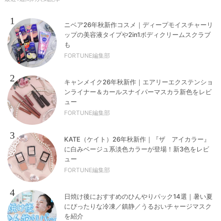
1
ニベア26年秋新作コスメ｜ディープモイスチャーリ
ップの美容液タイプや2in1ボディクリームスクラブ
も
FORTUNE編集部
2
キャンメイク26年秋新作｜エアリーエクステンショ
ンライナー＆カールスナイパーマスカラ新色をレビ
ュー
FORTUNE編集部
3
KATE（ケイト）26年秋新作｜『ザ アイカラー』
に白みベージュ系淡色カラーが登場！新3色をレビ
ュー
FORTUNE編集部
4
日焼け後におすすめのひんやりパック14選｜暑い夏
にぴったりな冷凍／鎮静／うるおいチャージマスク
を紹介