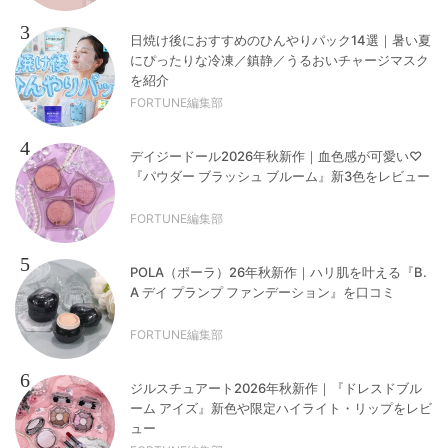
3
日焼け後におすすめのひんやりパック14選｜暑い夏
にぴったりな冷凍／鎮静／うるおいチャージマスク
を紹介
FORTUNE編集部
4
デイジードール2026年秋新作｜血色感が可愛い♡
『パウダー ブラッシュ ブルーム』新3色をレビュー
FORTUNE編集部
5
POLA（ポーラ）26年秋新作｜ハリ肌を叶える『B.
A デイ プランプ ファンデーション』を口コミ
FORTUNE編集部
6
ジルスチュアート2026年秋新作｜『ドレスドブル
ーム アイズ』新色や限定ハイライト・リップをレビ
ュー