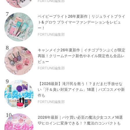
FORTUNE編集部
7
ベイビーブライト26年夏新作｜リジュライトブライ
ト& グロウ プライマーファンデーションをレビュ
ー！
FORTUNE編集部
8
キャンメイク26年夏新作｜イチゴプランぷくが限定
再販！クリームチーク新色やネイル限定色も全品レ
ビュー
FORTUNE編集部
9
【2026最新】滝汗民を救う！？まだまだ手放せな
い「汗＆臭い対策アイテム」18選｜バズコスメや新
作も
FORTUNE編集部
10
2026年最新｜パケ買い必至の魔法少女コスメ16選
♡ヒロインに変身できる！？魔法のコンパクトも