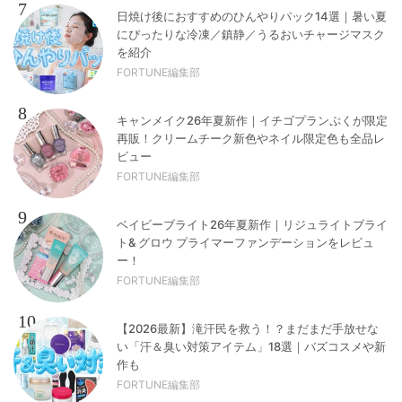
7
日焼け後におすすめのひんやりパック14選｜暑い夏
にぴったりな冷凍／鎮静／うるおいチャージマスク
を紹介
FORTUNE編集部
8
キャンメイク26年夏新作｜イチゴプランぷくが限定
再販！クリームチーク新色やネイル限定色も全品レ
ビュー
FORTUNE編集部
9
ベイビーブライト26年夏新作｜リジュライトブライ
ト& グロウ プライマーファンデーションをレビュ
ー！
FORTUNE編集部
10
【2026最新】滝汗民を救う！？まだまだ手放せな
い「汗＆臭い対策アイテム」18選｜バズコスメや新
作も
FORTUNE編集部