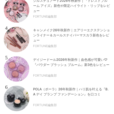
ジルスチュアート2026年秋新作｜『ドレスドブル
ーム アイズ』新色や限定ハイライト・リップをレビ
ュー
FORTUNE編集部
4
キャンメイク26年秋新作｜エアリーエクステンショ
ンライナー＆カールスナイパーマスカラ新色をレビ
ュー
FORTUNE編集部
5
デイジードール2026年秋新作｜血色感が可愛い♡
『パウダー ブラッシュ ブルーム』新3色をレビュー
FORTUNE編集部
6
POLA（ポーラ）26年秋新作｜ハリ肌を叶える『B.
A デイ プランプ ファンデーション』を口コミ
FORTUNE編集部