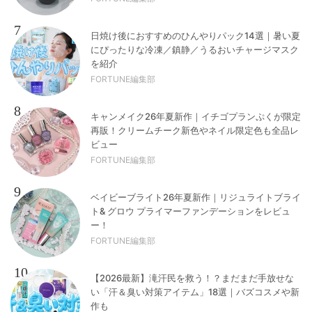
7
日焼け後におすすめのひんやりパック14選｜暑い夏
にぴったりな冷凍／鎮静／うるおいチャージマスク
を紹介
FORTUNE編集部
8
キャンメイク26年夏新作｜イチゴプランぷくが限定
再販！クリームチーク新色やネイル限定色も全品レ
ビュー
FORTUNE編集部
9
ベイビーブライト26年夏新作｜リジュライトブライ
ト& グロウ プライマーファンデーションをレビュ
ー！
FORTUNE編集部
10
【2026最新】滝汗民を救う！？まだまだ手放せな
い「汗＆臭い対策アイテム」18選｜バズコスメや新
作も