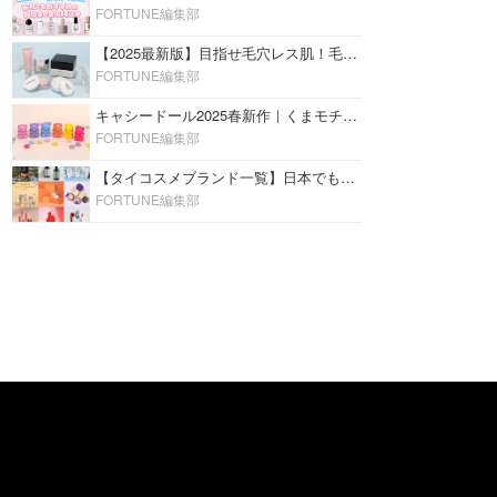
FORTUNE編集部
【2025最新版】目指せ毛穴レス肌！毛穴を埋めて隠す「おすすめ部分用下地＆プライマー」ランキング♡
FORTUNE編集部
キャシードール2025春新作｜くまモチーフのミニリップ「シャイニーベア リップモイスト」をレビュー♡
FORTUNE編集部
【タイコスメブランド一覧】日本でも人気沸騰中の“タイコスメ”ブランド20選！
FORTUNE編集部