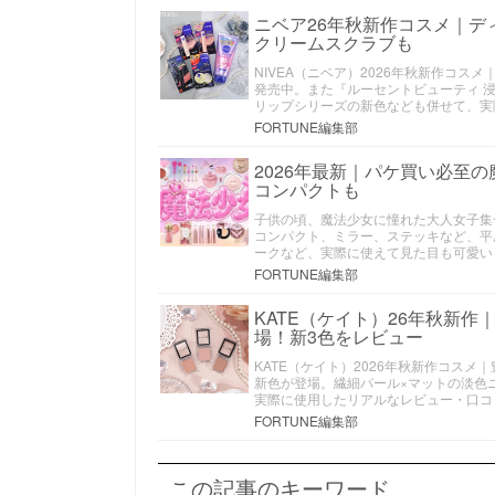
ニベア26年秋新作コスメ｜デ
クリームスクラブも
NIVEA（ニベア）2026年秋新作コス
発売中。また『ルーセントビューティ 
リップシリーズの新色なども併せて、実
FORTUNE編集部
2026年最新｜パケ買い必至
コンパクトも
子供の頃、魔法少女に憧れた大人女子集
コンパクト、ミラー、ステッキなど、平
ークなど、実際に使えて見た目も可愛い
FORTUNE編集部
KATE（ケイト）26年秋新
場！新3色をレビュー
KATE（ケイト）2026年秋新作コス
新色が登場。繊細パール×マットの淡色ニ
実際に使用したリアルなレビュー・口コ
FORTUNE編集部
この記事のキーワード