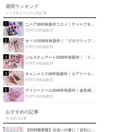
週間ランキング
メイク&コスメの人気記事
1
ニベア26年秋新作コスメ｜ディープモイスチャーリップの美容液タイプや2in1ボディクリームスクラブも
FORTUNE編集部
2
オペラ2026年秋新作｜『グロウリップティント』の新色・限定色はローズジャムカラー♡全4色をレビュー
FORTUNE編集部
3
ジルスチュアート2026年秋新作｜『ドレスドブルーム アイズ』新色や限定ハイライト・リップをレビュー
FORTUNE編集部
4
キャンメイク26年秋新作｜エアリーエクステンションライナー＆カールスナイパーマスカラ新色をレビュー
FORTUNE編集部
5
デイジードール2026年秋新作｜血色感が可愛い♡『パウダー ブラッシュ ブルーム』新3色をレビュー
FORTUNE編集部
おすすめの記事
今注目の記事
【2026最新版】出会いの春に！会社にもおすすめの好印象な香水14選♡ビジネスの場での香水マナーも