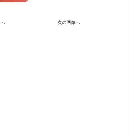
像へ
次の画像へ