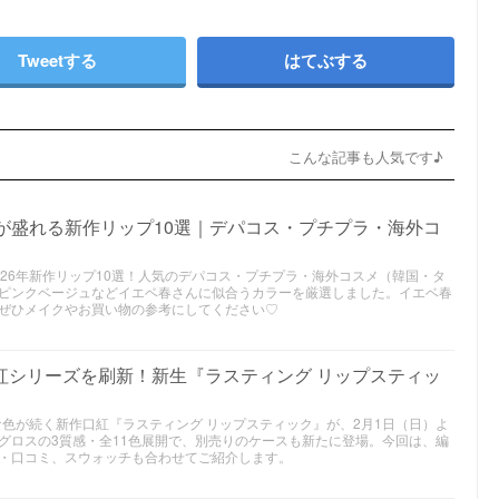
Tweetする
はてぶする
こんな記事も人気です♪
んが盛れる新作リップ10選｜デパコス・プチプラ・海外コ
26年新作リップ10選！人気のデパコス・プチプラ・海外コスメ（韓国・タ
ピンクベージュなどイエベ春さんに似合うカラーを厳選しました。イエベ春
ぜひメイクやお買い物の参考にしてください♡
紅シリーズを刷新！新生『ラスティング リップスティッ
な色が続く新作口紅『ラスティング リップスティック』が、2月1日（日）よ
グロスの3質感・全11色展開で、別売りのケースも新たに登場。今回は、編
・口コミ、スウォッチも合わせてご紹介します。