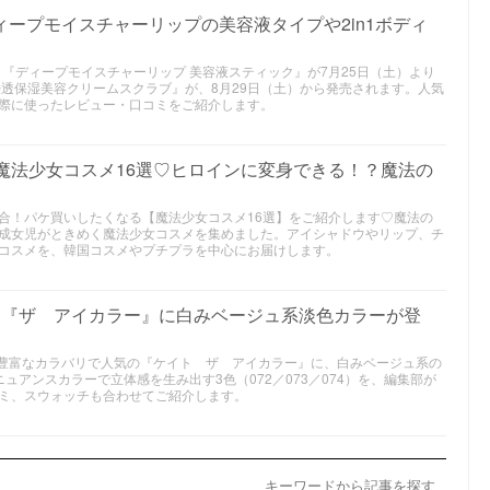
ィープモイスチャーリップの美容液タイプや2in1ボディ
メ｜『ディープモイスチャーリップ 美容液スティック』が7月25日（土）より
浸透保湿美容クリームスクラブ』が、8月29日（土）から発売されます。人気
際に使ったレビュー・口コミをご紹介します。
の魔法少女コスメ16選♡ヒロインに変身できる！？魔法の
合！パケ買いしたくなる【魔法少女コスメ16選】をご紹介します♡魔法の
成女児がときめく魔法少女コスメを集めました。アイシャドウやリップ、チ
コスメを、韓国コスメやプチプラを中心にお届けします。
作｜『ザ アイカラー』に白みベージュ系淡色カラーが登
メ｜豊富なカラバリで人気の『ケイト ザ アイカラー』に、白みベージュ系の
ュアンスカラーで立体感を生み出す3色（072／073／074）を、編集部が
ミ、スウォッチも合わせてご紹介します。
キーワードから記事を探す