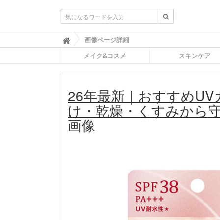
ふ
画像ページ詳細

ぉ
メイク&コスメ
スキンケア
ー
ち
ゅ
ん
26年最新｜おすすめU
(
F
け・乾燥・くすみから
O
R
画像
T
U
N
E
)