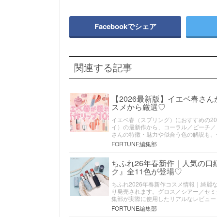
Facebookでシェア
関連する記事
【2026最新版】イエベ春さ
スメから厳選♡
イエベ春（スプリング）におすすめの20
イ）の最新作から、コーラル／ピーチ／
さんの特徴・魅力や似合う色の解説も。
FORTUNE編集部
ちふれ26年春新作｜人気の口
ク』全11色が登場♡
ちふれ2026年春新作コスメ情報｜綺麗
り発売されます。グロス／シアー／セミ
集部が実際に使用したリアルなレビュー
FORTUNE編集部