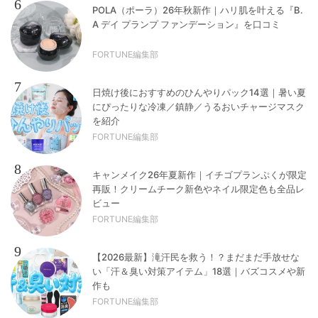
6
POLA（ポーラ）26年秋新作｜ハリ肌を叶える『B.
A デイ プランプ ファンデーション』を口コミ
FORTUNE編集部
7
日焼け後におすすめのひんやりパック14選｜暑い夏
にぴったりな冷凍／鎮静／うるおいチャージマスク
を紹介
FORTUNE編集部
8
キャンメイク26年夏新作｜イチゴプランぷくが限定
再販！クリームチーク新色やネイル限定色も全品レ
ビュー
FORTUNE編集部
9
【2026最新】滝汗民を救う！？まだまだ手放せな
い「汗＆臭い対策アイテム」18選｜バズコスメや新
作も
FORTUNE編集部