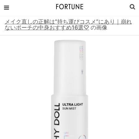
メイク直しの正解は“持ち運びコスメ”にあり｜崩れ
ないポーチの中身おすすめ16選♡
の画像