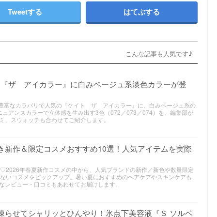
Tweetする
はてぶする
こんな記事も人気です♪
作｜『ザ アイカラー』に白みベージュ系淡色カラーが登
メ｜豊富なカラバリで人気の『ケイト ザ アイカラー』に、白みベージュ系の
ュアンスカラーで立体感を生み出す3色（072／073／074）を、編集部が
ミ、スウォッチも合わせてご紹介します。
べき新作＆限定コスメおすすめ10選！人気アイテムを実際
り♡2026年春夏新作コスメの中から、人気ブランドの新作／新色や数量限定
買えないコスメをピックアップ。暑い夏におすすめのヘアケアやスキンケアも
なレビュー・口コミもあわせてお届けします。
｜凍らせてシャリッとひんやり！氷点下美容液『Ｓ ソルベ