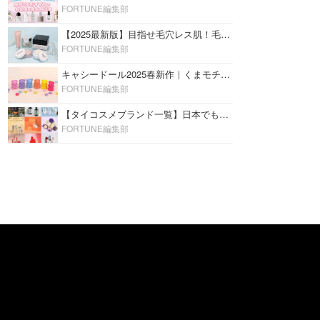
FORTUNE編集部
【2025最新版】目指せ毛穴レス肌！毛穴を埋めて隠す「おすすめ部分用下地＆プライマー」ランキング♡
FORTUNE編集部
キャシードール2025春新作｜くまモチーフのミニリップ「シャイニーベア リップモイスト」をレビュー♡
FORTUNE編集部
【タイコスメブランド一覧】日本でも人気沸騰中の“タイコスメ”ブランド20選！
FORTUNE編集部