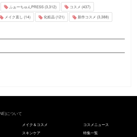
ふぉーちゅんPRESS (3,312)
コスメ (437)
メイク直し (14)
化粧品 (121)
新作コスメ (3,388)
NE)について
メイク＆コスメ
コスメニュース
スキンケア
特集一覧