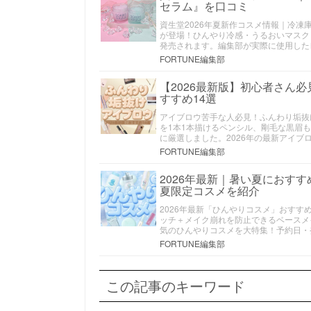
セラム』を口コミ
資生堂2026年夏新作コスメ情報｜冷凍
が登場！ひんやり冷感・うるおいマスク
発売されます。編集部が実際に使用した
FORTUNE編集部
【2026最新版】初心者さん
すすめ14選
アイブロウ苦手な人必見！ふんわり垢抜
を1本1本描けるペンシル、剛毛な黒眉
に厳選しました。2026年の最新アイ
FORTUNE編集部
2026年最新｜暑い夏におす
夏限定コスメを紹介
2026年最新「ひんやりコスメ」おすす
ッチ＋メイク崩れを防止できるベースメ
気のひんやりコスメを大特集！予約日・
FORTUNE編集部
この記事のキーワード