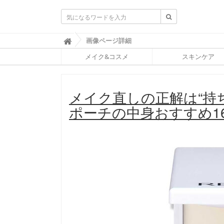
ふ
画像ページ詳細

ぉ
メイク&コスメ
スキンケア
ー
ち
ゅ
ん
メイク直しの正解は“持
(
F
ポーチの中身おすすめ1
O
R
T
U
N
E
)