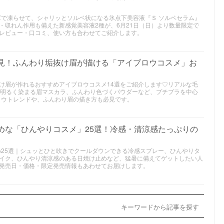
庫で凍らせて、シャリッとソルベ状になる氷点下美容液『Ｓ ソルベセラム』
・収れん作用も備えた新感覚美容液2種が、6月21日（日）より数量限定で
レビュー・口コミ、使い方も合わせてご紹介します。
必見！ふんわり垢抜け眉が描ける「アイブロウコスメ」お
け眉が作れるおすすめアイブロウコスメ14選をご紹介します♡リアルな毛
も明るく染まる眉マスカラ、ふんわり色づくパウダーなど、プチプラを中心
ブロウトレンドや、ふんわり眉の描き方も必見です。
すめな「ひんやりコスメ」25選！冷感・清涼感たっぷりの
め25選｜シュッとひと吹きでクールダウンできる冷感スプレー、ひんやりタ
イク、ひんやり清涼感のある日焼け止めなど、猛暑に備えてゲットしたい人
発売日・価格・限定発売情報もあわせてお届けします。
キーワードから記事を探す