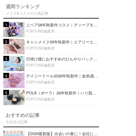
週間ランキング
メイク&コスメの人気記事
1
ニベア26年秋新作コスメ｜ディープモイスチャーリップの美容液タイプや2in1ボディクリームスクラブも
FORTUNE編集部
2
キャンメイク26年秋新作｜エアリーエクステンションライナー＆カールスナイパーマスカラ新色をレビュー
FORTUNE編集部
3
日焼け後におすすめのひんやりパック14選｜暑い夏にぴったりな冷凍／鎮静／うるおいチャージマスクを紹介
FORTUNE編集部
4
デイジードール2026年秋新作｜血色感が可愛い♡『パウダー ブラッシュ ブルーム』新3色をレビュー
FORTUNE編集部
5
POLA（ポーラ）26年秋新作｜ハリ肌を叶える『B.A デイ プランプ ファンデーション』を口コミ
FORTUNE編集部
おすすめの記事
今注目の記事
【2026最新版】出会いの春に！会社にもおすすめの好印象な香水14選♡ビジネスの場での香水マナーも