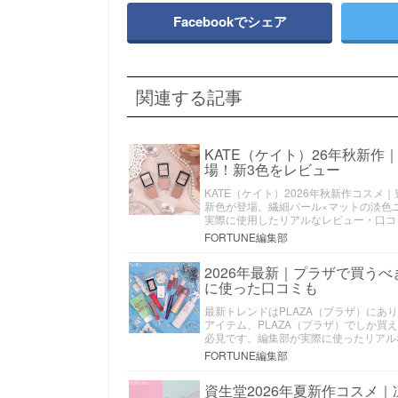
Facebookでシェア
関連する記事
KATE（ケイト）26年秋新
場！新3色をレビュー
KATE（ケイト）2026年秋新作コス
新色が登場。繊細パール×マットの淡色ニ
実際に使用したリアルなレビュー・口コ
FORTUNE編集部
2026年最新｜プラザで買う
に使った口コミも
最新トレンドはPLAZA（プラザ）にあ
アイテム、PLAZA（プラザ）でしか
必見です。編集部が実際に使ったリアル
FORTUNE編集部
資生堂2026年夏新作コスメ