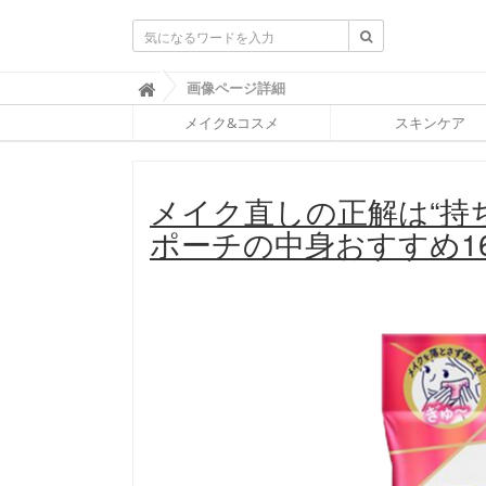
ふ
画像ページ詳細

ぉ
メイク&コスメ
スキンケア
ー
ち
ゅ
ん
メイク直しの正解は“持
(
F
ポーチの中身おすすめ1
O
R
T
U
N
E
)