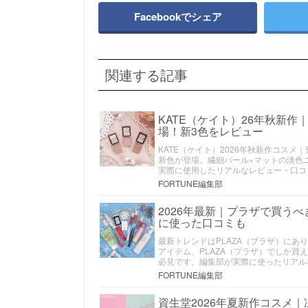
Facebookでシェア
関連する記事
KATE（ケイト）26年秋新
場！新3色をレビュー
KATE（ケイト）2026年秋新作コス
新色が登場。繊細パール×マットの淡色ニ
実際に使用したリアルなレビュー・口コ
FORTUNE編集部
2026年最新｜プラザで買う
に使った口コミも
最新トレンドはPLAZA（プラザ）にあ
アイテム、PLAZA（プラザ）でしか
必見です。編集部が実際に使ったリアル
FORTUNE編集部
資生堂2026年夏新作コスメ