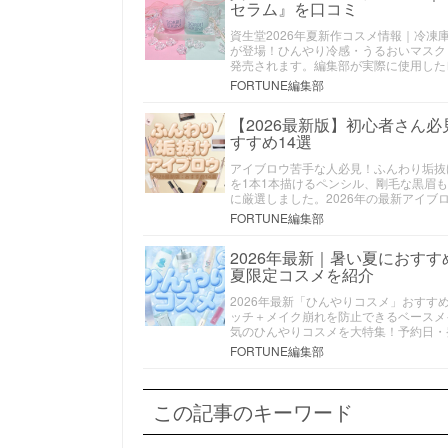
セラム』を口コミ
資生堂2026年夏新作コスメ情報｜冷凍
が登場！ひんやり冷感・うるおいマスク
発売されます。編集部が実際に使用した
FORTUNE編集部
【2026最新版】初心者さん
すすめ14選
アイブロウ苦手な人必見！ふんわり垢抜
を1本1本描けるペンシル、剛毛な黒眉
に厳選しました。2026年の最新アイ
FORTUNE編集部
2026年最新｜暑い夏におす
夏限定コスメを紹介
2026年最新「ひんやりコスメ」おすす
ッチ＋メイク崩れを防止できるベースメ
気のひんやりコスメを大特集！予約日・
FORTUNE編集部
この記事のキーワード