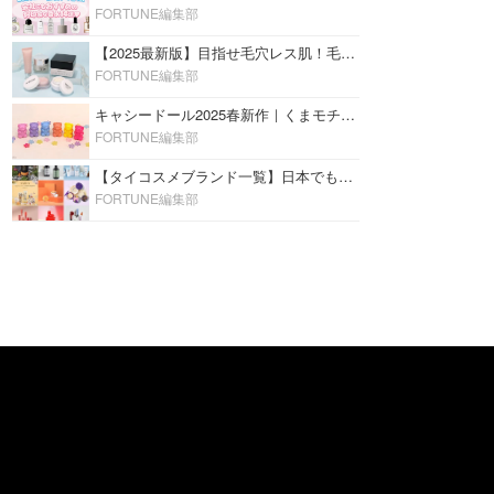
FORTUNE編集部
【2025最新版】目指せ毛穴レス肌！毛穴を埋めて隠す「おすすめ部分用下地＆プライマー」ランキング♡
FORTUNE編集部
キャシードール2025春新作｜くまモチーフのミニリップ「シャイニーベア リップモイスト」をレビュー♡
FORTUNE編集部
【タイコスメブランド一覧】日本でも人気沸騰中の“タイコスメ”ブランド20選！
FORTUNE編集部