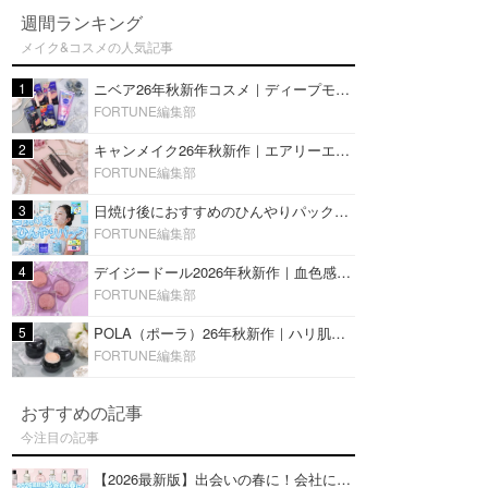
週間ランキング
メイク&コスメの人気記事
1
ニベア26年秋新作コスメ｜ディープモイスチャーリップの美容液タイプや2in1ボディクリームスクラブも
FORTUNE編集部
2
キャンメイク26年秋新作｜エアリーエクステンションライナー＆カールスナイパーマスカラ新色をレビュー
FORTUNE編集部
3
日焼け後におすすめのひんやりパック14選｜暑い夏にぴったりな冷凍／鎮静／うるおいチャージマスクを紹介
FORTUNE編集部
4
デイジードール2026年秋新作｜血色感が可愛い♡『パウダー ブラッシュ ブルーム』新3色をレビュー
FORTUNE編集部
5
POLA（ポーラ）26年秋新作｜ハリ肌を叶える『B.A デイ プランプ ファンデーション』を口コミ
FORTUNE編集部
おすすめの記事
今注目の記事
【2026最新版】出会いの春に！会社にもおすすめの好印象な香水14選♡ビジネスの場での香水マナーも