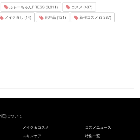
ふぉーちゅんPRESS (3,311)
コスメ (437)
メイク直し (14)
化粧品 (121)
新作コスメ (3,387)
NE)について
メイク＆コスメ
コスメニュース
スキンケア
特集一覧