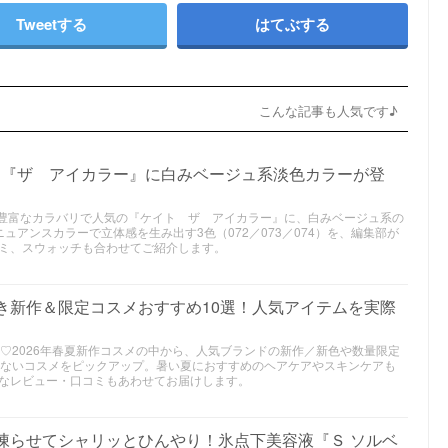
Tweetする
はてぶする
こんな記事も人気です♪
作｜『ザ アイカラー』に白みベージュ系淡色カラーが登
メ｜豊富なカラバリで人気の『ケイト ザ アイカラー』に、白みベージュ系の
ュアンスカラーで立体感を生み出す3色（072／073／074）を、編集部が
ミ、スウォッチも合わせてご紹介します。
べき新作＆限定コスメおすすめ10選！人気アイテムを実際
り♡2026年春夏新作コスメの中から、人気ブランドの新作／新色や数量限定
買えないコスメをピックアップ。暑い夏におすすめのヘアケアやスキンケアも
なレビュー・口コミもあわせてお届けします。
｜凍らせてシャリッとひんやり！氷点下美容液『Ｓ ソルベ