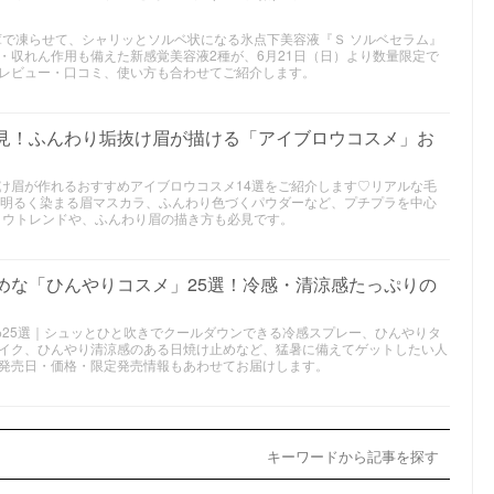
庫で凍らせて、シャリッとソルベ状になる氷点下美容液『Ｓ ソルベセラム』
・収れん作用も備えた新感覚美容液2種が、6月21日（日）より数量限定で
レビュー・口コミ、使い方も合わせてご紹介します。
必見！ふんわり垢抜け眉が描ける「アイブロウコスメ」お
け眉が作れるおすすめアイブロウコスメ14選をご紹介します♡リアルな毛
も明るく染まる眉マスカラ、ふんわり色づくパウダーなど、プチプラを中心
ブロウトレンドや、ふんわり眉の描き方も必見です。
すめな「ひんやりコスメ」25選！冷感・清涼感たっぷりの
め25選｜シュッとひと吹きでクールダウンできる冷感スプレー、ひんやりタ
イク、ひんやり清涼感のある日焼け止めなど、猛暑に備えてゲットしたい人
発売日・価格・限定発売情報もあわせてお届けします。
キーワードから記事を探す