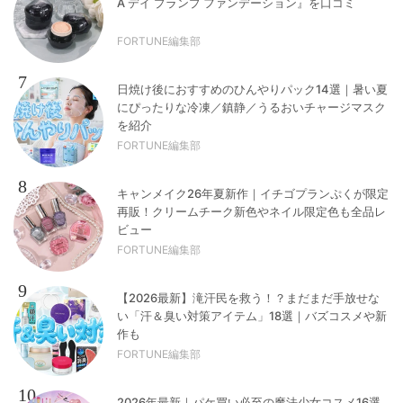
A デイ プランプ ファンデーション』を口コミ
FORTUNE編集部
7
日焼け後におすすめのひんやりパック14選｜暑い夏
にぴったりな冷凍／鎮静／うるおいチャージマスク
を紹介
FORTUNE編集部
8
キャンメイク26年夏新作｜イチゴプランぷくが限定
再販！クリームチーク新色やネイル限定色も全品レ
ビュー
FORTUNE編集部
9
【2026最新】滝汗民を救う！？まだまだ手放せな
い「汗＆臭い対策アイテム」18選｜バズコスメや新
作も
FORTUNE編集部
10
2026年最新｜パケ買い必至の魔法少女コスメ16選