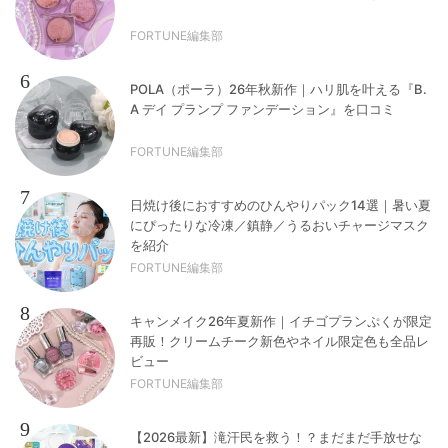
FORTUNE編集部
6
POLA（ポーラ）26年秋新作｜ハリ肌を叶える『B.
A デイ プランプ ファンデーション』を口コミ
FORTUNE編集部
7
日焼け後におすすめのひんやりパック14選｜暑い夏
にぴったりな冷凍／鎮静／うるおいチャージマスク
を紹介
FORTUNE編集部
8
キャンメイク26年夏新作｜イチゴプランぷくが限定
再販！クリームチーク新色やネイル限定色も全品レ
ビュー
FORTUNE編集部
9
【2026最新】滝汗民を救う！？まだまだ手放せな