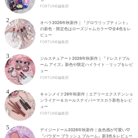
FORTUNE編集部
2
オペラ2026年秋新作｜『グロウリップティント』
の新色・限定色はローズジャムカラー♡全4色をレ
ビュー
FORTUNE編集部
3
ジルスチュアート2026年秋新作｜『ドレスドブル
ーム アイズ』新色や限定ハイライト・リップをレビ
ュー
FORTUNE編集部
4
キャンメイク26年秋新作｜エアリーエクステンショ
ンライナー＆カールスナイパーマスカラ新色をレビ
ュー
FORTUNE編集部
5
デイジードール2026年秋新作｜血色感が可愛い♡
『パウダー ブラッシュ ブルーム』新3色をレビュー