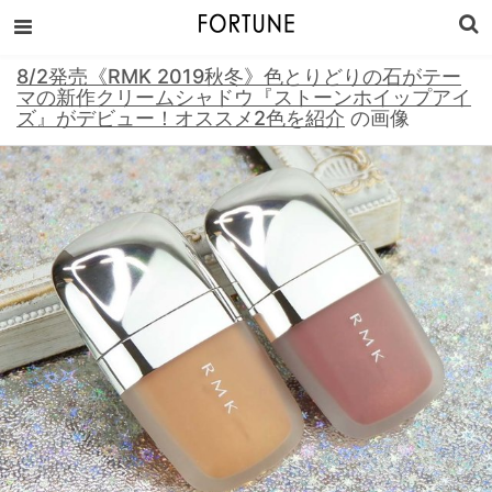
8/2発売《RMK 2019秋冬》色とりどりの石がテー
マの新作クリームシャドウ『ストーンホイップアイ
ズ』がデビュー！オススメ2色を紹介
の画像