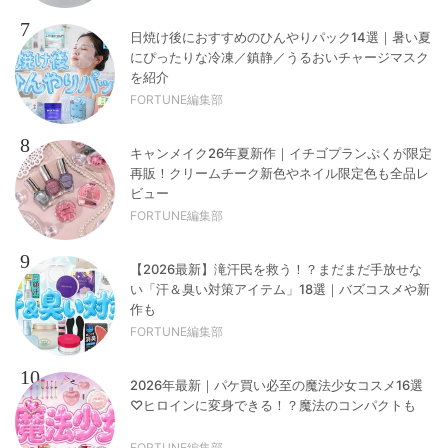
7
日焼け後におすすめのひんやりパック14選｜暑い夏
にぴったりな冷凍／鎮静／うるおいチャージマスク
を紹介
FORTUNE編集部
8
キャンメイク26年夏新作｜イチゴプランぷくが限定
再販！クリームチーク新色やネイル限定色も全品レ
ビュー
FORTUNE編集部
9
【2026最新】滝汗民を救う！？まだまだ手放せな
い「汗＆臭い対策アイテム」18選｜バズコスメや新
作も
FORTUNE編集部
10
2026年最新｜パケ買い必至の魔法少女コスメ16選
♡ヒロインに変身できる！？魔法のコンパクトも
FORTUNE編集部