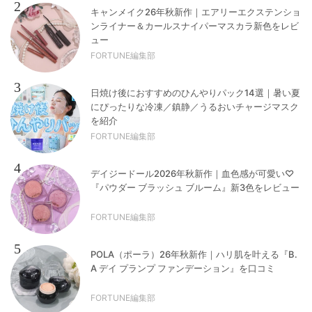
2
キャンメイク26年秋新作｜エアリーエクステンショ
ンライナー＆カールスナイパーマスカラ新色をレビ
ュー
FORTUNE編集部
3
日焼け後におすすめのひんやりパック14選｜暑い夏
にぴったりな冷凍／鎮静／うるおいチャージマスク
を紹介
FORTUNE編集部
4
デイジードール2026年秋新作｜血色感が可愛い♡
『パウダー ブラッシュ ブルーム』新3色をレビュー
FORTUNE編集部
5
POLA（ポーラ）26年秋新作｜ハリ肌を叶える『B.
A デイ プランプ ファンデーション』を口コミ
FORTUNE編集部