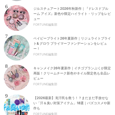
6
ジルスチュアート2026年秋新作｜『ドレスドブル
ーム アイズ』新色や限定ハイライト・リップをレビ
ュー
FORTUNE編集部
7
ベイビーブライト26年夏新作｜リジュライトブライ
ト& グロウ プライマーファンデーションをレビュ
ー！
FORTUNE編集部
8
キャンメイク26年夏新作｜イチゴプランぷくが限定
再販！クリームチーク新色やネイル限定色も全品レ
ビュー
FORTUNE編集部
9
【2026最新】滝汗民を救う！？まだまだ手放せな
い「汗＆臭い対策アイテム」18選｜バズコスメや新
作も
FORTUNE編集部