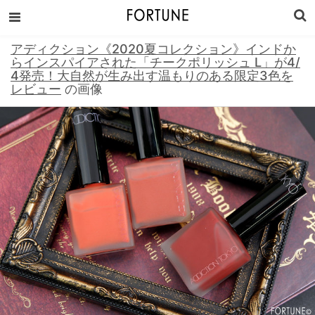
アディクション《2020夏コレクション》インドか
らインスパイアされた「チークポリッシュ L」が4/
4発売！大自然が生み出す温もりのある限定3色を
レビュー
の画像