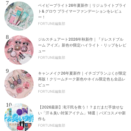
7
ベイビーブライト26年夏新作｜リジュライトブライ
ト& グロウ プライマーファンデーションをレビュ
ー！
FORTUNE編集部
8
ジルスチュアート2026年秋新作｜『ドレスドブル
ーム アイズ』新色や限定ハイライト・リップをレビ
ュー
FORTUNE編集部
9
キャンメイク26年夏新作｜イチゴプランぷくが限定
再販！クリームチーク新色やネイル限定色も全品レ
ビュー
FORTUNE編集部
10
【2026最新】滝汗民を救う！？まだまだ手放せな
い「汗＆臭い対策アイテム」18選｜バズコスメや新
作も
FORTUNE編集部