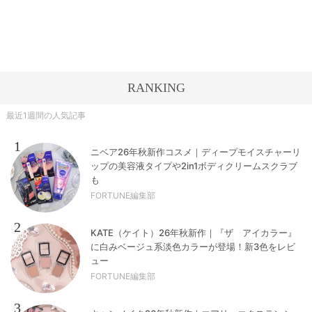
RANKING
最近1週間の人気記事
1
ニベア26年秋新作コスメ｜ディープモイスチャーリ
ップの美容液タイプや2in1ボディクリームスクラブ
も
FORTUNE編集部
2
KATE（ケイト）26年秋新作｜『ザ アイカラー』
に白みベージュ系淡色カラーが登場！新3色をレビ
ュー
FORTUNE編集部
3