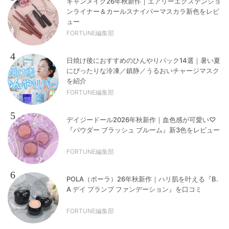
キャンメイク26年秋新作｜エアリーエクステンショ
ンライナー＆カールスナイパーマスカラ新色をレビ
ュー
FORTUNE編集部
4
日焼け後におすすめのひんやりパック14選｜暑い夏
にぴったりな冷凍／鎮静／うるおいチャージマスク
を紹介
FORTUNE編集部
5
デイジードール2026年秋新作｜血色感が可愛い♡
『パウダー ブラッシュ ブルーム』新3色をレビュー
FORTUNE編集部
6
POLA（ポーラ）26年秋新作｜ハリ肌を叶える『B.
A デイ プランプ ファンデーション』を口コミ
FORTUNE編集部