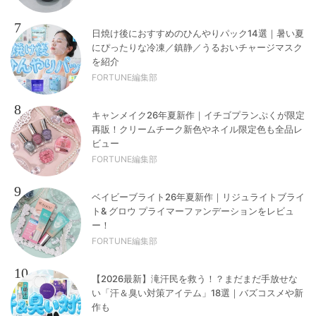
7
日焼け後におすすめのひんやりパック14選｜暑い夏
にぴったりな冷凍／鎮静／うるおいチャージマスク
を紹介
FORTUNE編集部
8
キャンメイク26年夏新作｜イチゴプランぷくが限定
再販！クリームチーク新色やネイル限定色も全品レ
ビュー
FORTUNE編集部
9
ベイビーブライト26年夏新作｜リジュライトブライ
ト& グロウ プライマーファンデーションをレビュ
ー！
FORTUNE編集部
10
【2026最新】滝汗民を救う！？まだまだ手放せな
い「汗＆臭い対策アイテム」18選｜バズコスメや新
作も