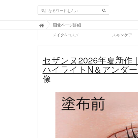
ふ
画像ページ詳細

ぉ
メイク&コスメ
スキンケア
ー
ち
ゅ
ん
セザンヌ2026年夏新
(
F
ハイライトN＆アンダ
O
R
像
T
U
N
E
)