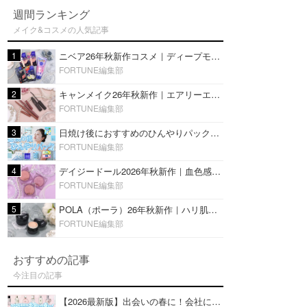
週間ランキング
メイク&コスメの人気記事
1
ニベア26年秋新作コスメ｜ディープモイスチャーリップの美容液タイプや2in1ボディクリームスクラブも
FORTUNE編集部
2
キャンメイク26年秋新作｜エアリーエクステンションライナー＆カールスナイパーマスカラ新色をレビュー
FORTUNE編集部
3
日焼け後におすすめのひんやりパック14選｜暑い夏にぴったりな冷凍／鎮静／うるおいチャージマスクを紹介
FORTUNE編集部
4
デイジードール2026年秋新作｜血色感が可愛い♡『パウダー ブラッシュ ブルーム』新3色をレビュー
FORTUNE編集部
5
POLA（ポーラ）26年秋新作｜ハリ肌を叶える『B.A デイ プランプ ファンデーション』を口コミ
FORTUNE編集部
おすすめの記事
今注目の記事
【2026最新版】出会いの春に！会社にもおすすめの好印象な香水14選♡ビジネスの場での香水マナーも