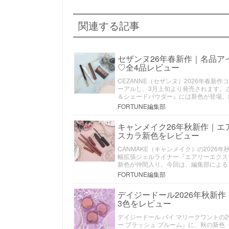
関連する記事
セザンヌ26年春新作｜名品
♡全4品レビュー
CEZANNE（セザンヌ）2026年春
ーアルし、3月上旬より発売されます。
＆シェードパウダー』には新色が登場。
FORTUNE編集部
キャンメイク26年秋新作｜
スカラ新色をレビュー
CANMAKE（キャンメイク）の202
幅拡張ジェルライナー『エアリーエクス
新色が仲間入り。今回は、編集部による
FORTUNE編集部
デイジードール2026年秋新
3色をレビュー
デイジードール バイ マリークワントの
ー ブラッシュ ブルーム』に、秋の新色（