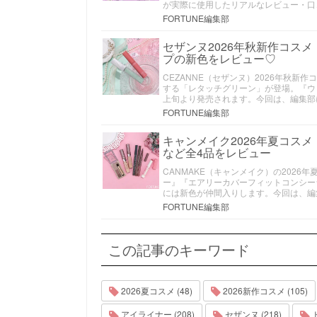
が実際に使用したリアルなレビュー・口
FORTUNE編集部
セザンヌ2026年秋新作コス
プの新色をレビュー♡
CEZANNE（セザンヌ）2026年秋
する「レタッチグリーン」が登場。『ウ
上旬より発売されます。今回は、編集部
FORTUNE編集部
キャンメイク2026年夏コス
など全4品をレビュー
CANMAKE（キャンメイク）の202
ー』『エアリーカバーフィットコンシー
には新色が仲間入りします。今回は、編
FORTUNE編集部
この記事のキーワード
2026夏コスメ (48)
2026新作コスメ (105)
アイライナー (208)
セザンヌ (218)
ド