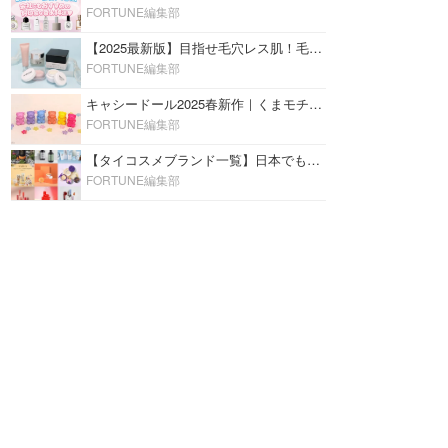
FORTUNE編集部
【2025最新版】目指せ毛穴レス肌！毛穴を埋めて隠す「おすすめ部分用下地＆プライマー」ランキング♡
FORTUNE編集部
キャシードール2025春新作｜くまモチーフのミニリップ「シャイニーベア リップモイスト」をレビュー♡
FORTUNE編集部
【タイコスメブランド一覧】日本でも人気沸騰中の“タイコスメ”ブランド20選！
FORTUNE編集部