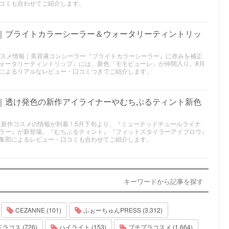
コミも合わせてご紹介します。
メ｜ブライトカラーシーラー＆ウォータリーティントリッ
新作コスメ情報｜美容液コンシーラー『ブライトカラーシーラー』に赤みを補正
ォータリーティントリップ』には、新色「モモピューレ」が仲間入り。8月
によるリアルなレビュー・口コミつきでご紹介します。
メ｜透け発色の新作アイライナーやむちぷるティント新色
6年夏新作コスメの情報が到着！5月下旬より、『ミューテッドチュールライナ
ラー』が新登場。『むちぷるティント』『フィットスタイラーアイブロウ』
集部によるレビュー・口コミも合わせてご紹介します。
キーワードから記事を探す
CEZANNE (101)
ふぉーちゅんPRESS (3,312)
ラコス (726)
ハイライト (153)
プチプラコスメ (1,664)