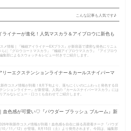
こんな記事も人気です♪
アイライナーが進化！人気マスカラ＆アイブロウに新色も
新作コスメ情報｜『極細アイライナーEXプラス』が新容器で濃密な発色にリニュ
さらに『グロウコートマスカラ』『極細アイブロウマスカラ』『アイブロウ
編集部によるスウォッチ＆レビュー付きでご紹介します。
エアリーエクステンションライナー＆カールスナイパーマ
6年秋新作コスメ情報が到着！8月下旬より、落ちにくいのにふわっと発色する目
テンションライナー』が新登場。人気の『カールスナイパーマスカラ』には
リアルなレビュー・口コミも合わせてご紹介します。
作｜血色感が可愛い♡『パウダー ブラッシュ ブルーム』新
2026年秋新作コスメ情報が到着！血色感を自在に操る高密着チーク『パウダ
10／11／12）が登場。8月15日（土）より発売されます。今回は、編集部