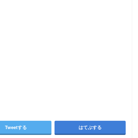
Tweetする
はてぶする