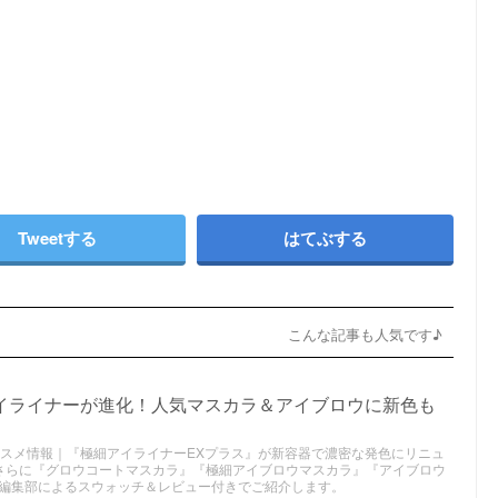
Tweetする
はてぶする
こんな記事も人気です♪
アイライナーが進化！人気マスカラ＆アイブロウに新色も
新作コスメ情報｜『極細アイライナーEXプラス』が新容器で濃密な発色にリニュ
さらに『グロウコートマスカラ』『極細アイブロウマスカラ』『アイブロウ
編集部によるスウォッチ＆レビュー付きでご紹介します。