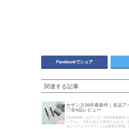
Facebookでシェア
関連する記事
セザンヌ26年春新作｜名品
♡全4品レビュー
CEZANNE（セザンヌ）2026年春
ーアルし、3月上旬より発売されます。
＆シェードパウダー』には新色が登場。