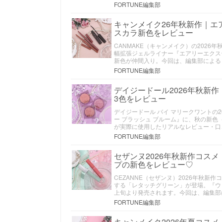
FORTUNE編集部
キャンメイク26年秋新作｜
スカラ新色をレビュー
CANMAKE（キャンメイク）の202
幅拡張ジェルライナー『エアリーエクス
新色が仲間入り。今回は、編集部による
FORTUNE編集部
デイジードール2026年秋新
3色をレビュー
デイジードール バイ マリークワントの
ー ブラッシュ ブルーム』に、秋の新色（
が実際に使用したリアルなレビュー・口
FORTUNE編集部
セザンヌ2026年秋新作コス
プの新色をレビュー♡
CEZANNE（セザンヌ）2026年秋
する「レタッチグリーン」が登場。『ウ
上旬より発売されます。今回は、編集部
FORTUNE編集部
キャンメイク2026年夏コス