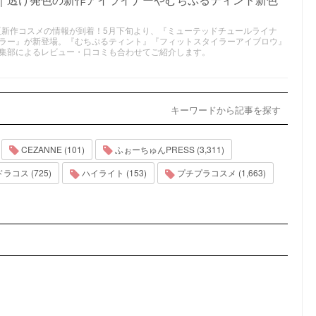
6年夏新作コスメの情報が到着！5月下旬より、『ミューテッドチュールライナ
ラー』が新登場。『むちぷるティント』『フィットスタイラーアイブロウ』
集部によるレビュー・口コミも合わせてご紹介します。
キーワードから記事を探す
CEZANNE (101)
ふぉーちゅんPRESS (3,311)
ラコス (725)
ハイライト (153)
プチプラコスメ (1,663)