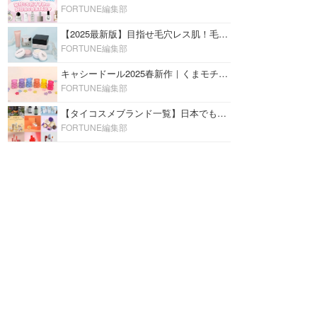
FORTUNE編集部
【2025最新版】目指せ毛穴レス肌！毛穴を埋めて隠す「おすすめ部分用下地＆プライマー」ランキング♡
FORTUNE編集部
キャシードール2025春新作｜くまモチーフのミニリップ「シャイニーベア リップモイスト」をレビュー♡
FORTUNE編集部
【タイコスメブランド一覧】日本でも人気沸騰中の“タイコスメ”ブランド20選！
FORTUNE編集部