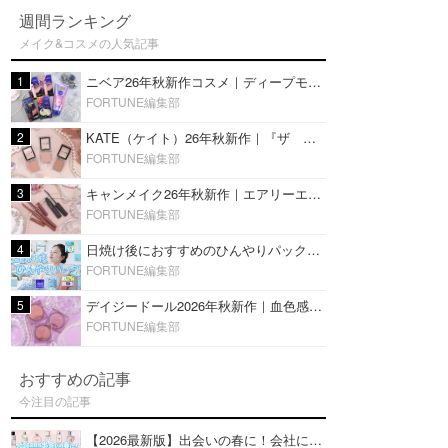
週間ランキング
メイク&コスメの人気記事
1
ニベア26年秋新作コスメ｜ディープモイスチャーリップの美容液タイプや2in1ボディクリームスクラブも
FORTUNE編集部
2
KATE（ケイト）26年秋新作｜『ザ アイカラー』に白みベージュ系淡色カラーが登場！新3色をレビュー
FORTUNE編集部
3
キャンメイク26年秋新作｜エアリーエクステンションライナー＆カールスナイパーマスカラ新色をレビュー
FORTUNE編集部
4
日焼け後におすすめのひんやりパック14選｜暑い夏にぴったりな冷凍／鎮静／うるおいチャージマスクを紹介
FORTUNE編集部
5
デイジードール2026年秋新作｜血色感が可愛い♡『パウダー ブラッシュ ブルーム』新3色をレビュー
FORTUNE編集部
おすすめの記事
今注目の記事
【2026最新版】出会いの春に！会社にもおすすめの好印象な香水14選♡ビジネスの場での香水マナーも