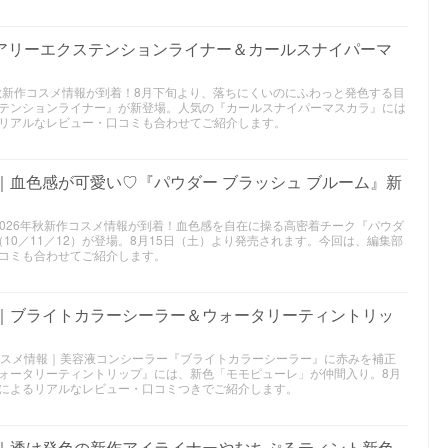
エアリーエクステンションライナー＆カールスナイパーマ
6年秋新作コスメ情報が到着！8月下旬より、落ちにくいのにふわっと発色する目
テンションライナー』が新登場。人気の『カールスナイパーマスカラ』には
リアルなレビュー・口コミも合わせてご紹介します。
作｜血色感が可愛い♡『パウダー ブラッシュ ブルーム』新
2026年秋新作コスメ情報が到着！血色感を自在に操る高密着チーク『パウダ
10／11／12）が登場。8月15日（土）より発売されます。今回は、編集部
コミも合わせてご紹介します。
メ｜ブライトカラーシーラー＆ウォータリーティントリッ
新作コスメ情報｜美容液コンシーラー『ブライトカラーシーラー』に赤みを補正
ォータリーティントリップ』には、新色「モモピューレ」が仲間入り。8月
によるリアルなレビュー・口コミつきでご紹介します。
メ｜透け発色の新作アイライナーやむちぷるティント新色