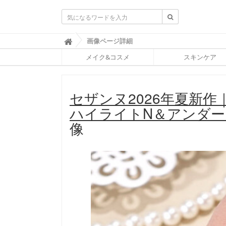
ふ
画像ページ詳細

ぉ
メイク&コスメ
スキンケア
ー
ち
ゅ
ん
セザンヌ2026年夏新
(
F
ハイライトN＆アンダ
O
R
像
T
U
N
E
)