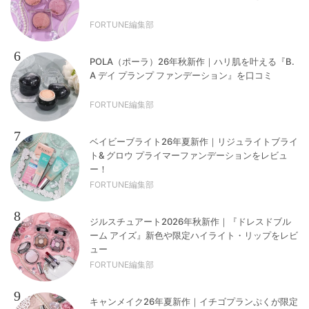
FORTUNE編集部
6
POLA（ポーラ）26年秋新作｜ハリ肌を叶える『B.
A デイ プランプ ファンデーション』を口コミ
FORTUNE編集部
7
ベイビーブライト26年夏新作｜リジュライトブライ
ト& グロウ プライマーファンデーションをレビュ
ー！
FORTUNE編集部
8
ジルスチュアート2026年秋新作｜『ドレスドブル
ーム アイズ』新色や限定ハイライト・リップをレビ
ュー
FORTUNE編集部
9
キャンメイク26年夏新作｜イチゴプランぷくが限定