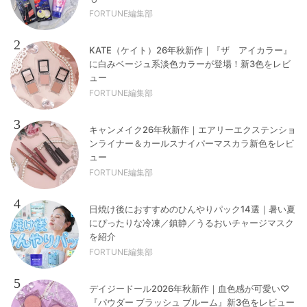
FORTUNE編集部
2
KATE（ケイト）26年秋新作｜『ザ アイカラー』
に白みベージュ系淡色カラーが登場！新3色をレビ
ュー
FORTUNE編集部
3
キャンメイク26年秋新作｜エアリーエクステンショ
ンライナー＆カールスナイパーマスカラ新色をレビ
ュー
FORTUNE編集部
4
日焼け後におすすめのひんやりパック14選｜暑い夏
にぴったりな冷凍／鎮静／うるおいチャージマスク
を紹介
FORTUNE編集部
5
デイジードール2026年秋新作｜血色感が可愛い♡
『パウダー ブラッシュ ブルーム』新3色をレビュー