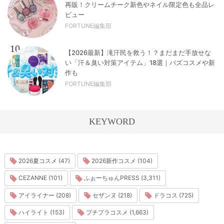
再販！クリームチーク新色やネイル限定色も全品レ
ビュー
FORTUNE編集部
10
【2026最新】滝汗民を救う！？まだまだ手放せな
い「汗＆臭い対策アイテム」18選｜バズコスメや新
作も
FORTUNE編集部
KEYWORD
2026夏コスメ (47)
2026新作コスメ (104)
CEZANNE (101)
ふぉーちゅんPRESS (3,311)
アイライナー (208)
セザンヌ (218)
ドラコス (725)
ハイライト (153)
プチプラコスメ (1,663)