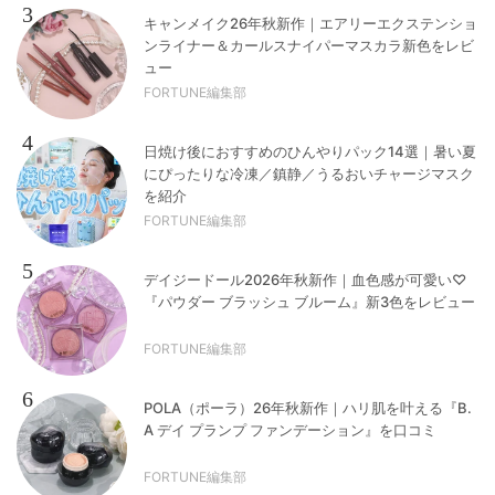
3
キャンメイク26年秋新作｜エアリーエクステンショ
ンライナー＆カールスナイパーマスカラ新色をレビ
ュー
FORTUNE編集部
4
日焼け後におすすめのひんやりパック14選｜暑い夏
にぴったりな冷凍／鎮静／うるおいチャージマスク
を紹介
FORTUNE編集部
5
デイジードール2026年秋新作｜血色感が可愛い♡
『パウダー ブラッシュ ブルーム』新3色をレビュー
FORTUNE編集部
6
POLA（ポーラ）26年秋新作｜ハリ肌を叶える『B.
A デイ プランプ ファンデーション』を口コミ
FORTUNE編集部