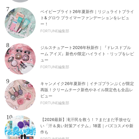
7
ベイビーブライト26年夏新作｜リジュライトブライ
ト& グロウ プライマーファンデーションをレビュ
ー！
FORTUNE編集部
8
ジルスチュアート2026年秋新作｜『ドレスドブル
ーム アイズ』新色や限定ハイライト・リップをレビ
ュー
FORTUNE編集部
9
キャンメイク26年夏新作｜イチゴプランぷくが限定
再販！クリームチーク新色やネイル限定色も全品レ
ビュー
FORTUNE編集部
10
【2026最新】滝汗民を救う！？まだまだ手放せな
い「汗＆臭い対策アイテム」18選｜バズコスメや新
作も
FORTUNE編集部