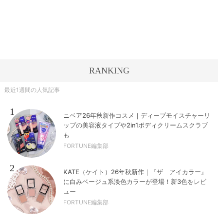
RANKING
最近1週間の人気記事
1
ニベア26年秋新作コスメ｜ディープモイスチャーリ
ップの美容液タイプや2in1ボディクリームスクラブ
も
FORTUNE編集部
2
KATE（ケイト）26年秋新作｜『ザ アイカラー』
に白みベージュ系淡色カラーが登場！新3色をレビ
ュー
FORTUNE編集部