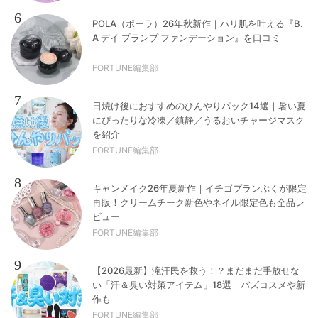
6
POLA（ポーラ）26年秋新作｜ハリ肌を叶える『B.
A デイ プランプ ファンデーション』を口コミ
FORTUNE編集部
7
日焼け後におすすめのひんやりパック14選｜暑い夏
にぴったりな冷凍／鎮静／うるおいチャージマスク
を紹介
FORTUNE編集部
8
キャンメイク26年夏新作｜イチゴプランぷくが限定
再販！クリームチーク新色やネイル限定色も全品レ
ビュー
FORTUNE編集部
9
【2026最新】滝汗民を救う！？まだまだ手放せな
い「汗＆臭い対策アイテム」18選｜バズコスメや新
作も
FORTUNE編集部