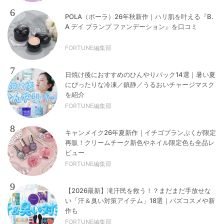
6
POLA（ポーラ）26年秋新作｜ハリ肌を叶える『B.
A デイ プランプ ファンデーション』を口コミ
FORTUNE編集部
7
日焼け後におすすめのひんやりパック14選｜暑い夏
にぴったりな冷凍／鎮静／うるおいチャージマスク
を紹介
FORTUNE編集部
8
キャンメイク26年夏新作｜イチゴプランぷくが限定
再販！クリームチーク新色やネイル限定色も全品レ
ビュー
FORTUNE編集部
9
【2026最新】滝汗民を救う！？まだまだ手放せな
い「汗＆臭い対策アイテム」18選｜バズコスメや新
作も
FORTUNE編集部