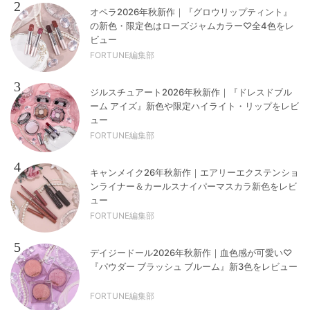
2
オペラ2026年秋新作｜『グロウリップティント』
の新色・限定色はローズジャムカラー♡全4色をレ
ビュー
FORTUNE編集部
3
ジルスチュアート2026年秋新作｜『ドレスドブル
ーム アイズ』新色や限定ハイライト・リップをレビ
ュー
FORTUNE編集部
4
キャンメイク26年秋新作｜エアリーエクステンショ
ンライナー＆カールスナイパーマスカラ新色をレビ
ュー
FORTUNE編集部
5
デイジードール2026年秋新作｜血色感が可愛い♡
『パウダー ブラッシュ ブルーム』新3色をレビュー
FORTUNE編集部