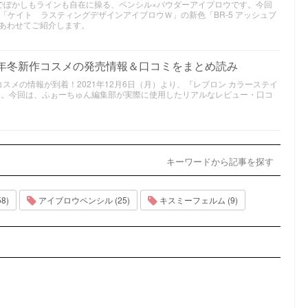
でぼかしもラインも自在に操る、ペンシル×パウダーアイブロウです。今回
る「ケイト ラスティングデザインアイブロウＷ」の新色「BR-5 アッシュブ
あわせてご紹介します。
21年冬新作コスメの発売情報＆口コミをまとめ読み
作コスメの情報が到着！2021年12月6日（月）より、『レブロン カラーステイ
ます。今回は、ふぉーちゅん編集部が実際に使用したリアルなレビュー・口コ
キーワードから記事を探す
8)
アイブロウペンシル (25)
キスミーフェルム (9)