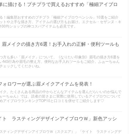
簡単に描ける！プチプラで買えるおすすめ「極細アイブロ
る！編集部おすすめのプチプラ「極細アイブロウペンシル」10選をご紹介
ットや上手な描き方、アイテムの選び方もお届け。エクセル・セザンヌ・キ
100均ショップの神コスパアイテムも必見です。
》眉メイクの描き方6選！お手入れの正解・便利ツールも
つ方も多い「眉メイク」について、《なりたい印象別》眉毛の描き方6選を
いNG行為や眉毛の整え方、便利なお手入れツールもご紹介。ふぉーちゅん
チェックしてくださいね。
｜フォロワーが選ぶ眉メイクアイテムを発表！
イク。たくさんある商品の中からどんなアイテムを選んだらいいのか悩んで
（ふぉーちゅん）では、読者の皆さまに実際に使用しているアイブロウについて
めアイブロウランキングTOP10と口コミを併せてご紹介します♡
「ケイト ラスティングデザインアイブロウＷ」新色アッシ
スティングデザインアイブロウＷ（スクエア）」「ケイト ラスティングデ