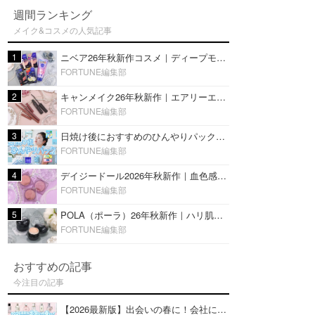
週間ランキング
メイク&コスメの人気記事
1
ニベア26年秋新作コスメ｜ディープモイスチャーリップの美容液タイプや2in1ボディクリームスクラブも
FORTUNE編集部
2
キャンメイク26年秋新作｜エアリーエクステンションライナー＆カールスナイパーマスカラ新色をレビュー
FORTUNE編集部
3
日焼け後におすすめのひんやりパック14選｜暑い夏にぴったりな冷凍／鎮静／うるおいチャージマスクを紹介
FORTUNE編集部
4
デイジードール2026年秋新作｜血色感が可愛い♡『パウダー ブラッシュ ブルーム』新3色をレビュー
FORTUNE編集部
5
POLA（ポーラ）26年秋新作｜ハリ肌を叶える『B.A デイ プランプ ファンデーション』を口コミ
FORTUNE編集部
おすすめの記事
今注目の記事
【2026最新版】出会いの春に！会社にもおすすめの好印象な香水14選♡ビジネスの場での香水マナーも