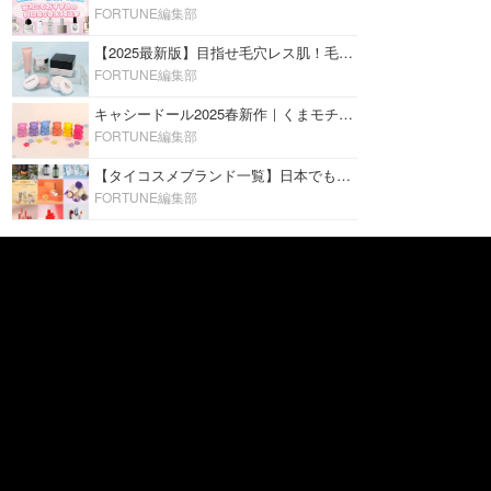
FORTUNE編集部
【2025最新版】目指せ毛穴レス肌！毛穴を埋めて隠す「おすすめ部分用下地＆プライマー」ランキング♡
FORTUNE編集部
キャシードール2025春新作｜くまモチーフのミニリップ「シャイニーベア リップモイスト」をレビュー♡
FORTUNE編集部
【タイコスメブランド一覧】日本でも人気沸騰中の“タイコスメ”ブランド20選！
FORTUNE編集部