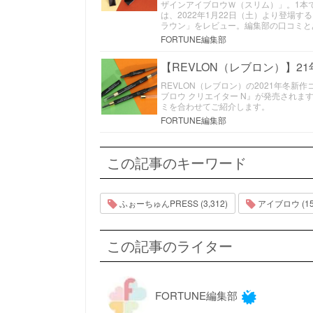
ザインアイブロウＷ（スリム）」。1本
は、2022年1月22日（土）より登場す
ラウン」をレビュー。編集部の口コミと
FORTUNE編集部
【REVLON（レブロン）】
REVLON（レブロン）の2021年冬新
ブロウ クリエイター N』が発売され
ミを合わせてご紹介します。
FORTUNE編集部
この記事のキーワード
ふぉーちゅんPRESS (3,312)
アイブロウ (15
この記事のライター
FORTUNE編集部