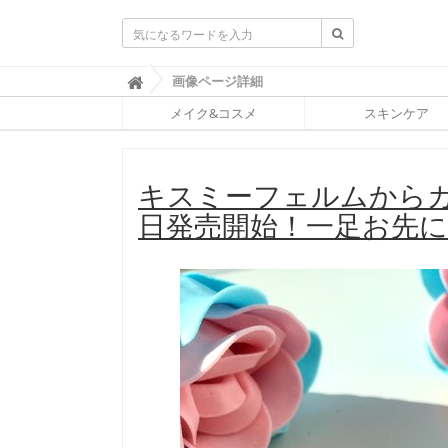
ふ
画像ページ詳細

ぉ
メイク&コスメ
スキンケア
ー
ち
ゅ
ん
キスミーフェルムからカ
(
F
日発売開始！一足お先
O
R
T
U
N
E
)