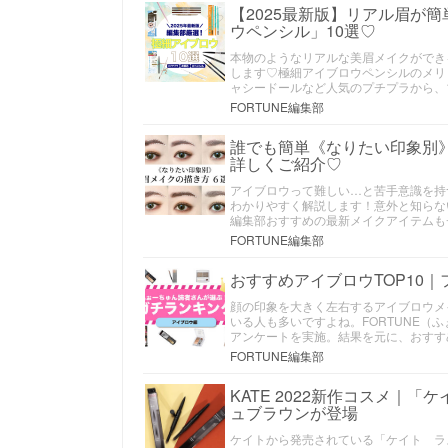
【2025最新版】リアル眉が
ウペンシル」10選♡
本物のようなリアルな美眉メイクができ
します♡極細アイブロウペンシルのメリ
ャシードールなど人気のプチプラから、
FORTUNE編集部
誰でも簡単《なりたい印象別
詳しくご紹介♡
アイブロウって難しい…と苦手意識を持
わかりやすく解説します！意外と知らな
編集部おすすめの最新メイクアイテムも
FORTUNE編集部
おすすめアイブロウTOP10
顔の印象を大きく左右するアイブロウメ
いる人も多いですよね。FORTUNE
アンケートを実施。結果を元に、おすす
FORTUNE編集部
KATE 2022新作コスメ｜
ュブラウンが登場
ケイトから発売されている「ケイト ラ