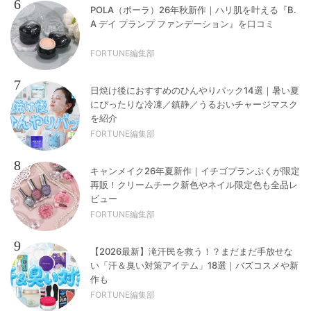
6
POLA（ポーラ）26年秋新作｜ハリ肌を叶える『B.
A デイ プランプ ファンデーション』を口コミ
FORTUNE編集部
7
日焼け後におすすめのひんやりパック14選｜暑い夏
にぴったりな冷凍／鎮静／うるおいチャージマスク
を紹介
FORTUNE編集部
8
キャンメイク26年夏新作｜イチゴプランぷくが限定
再販！クリームチーク新色やネイル限定色も全品レ
ビュー
FORTUNE編集部
9
【2026最新】滝汗民を救う！？まだまだ手放せな
い「汗＆臭い対策アイテム」18選｜バズコスメや新
作も
FORTUNE編集部