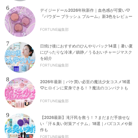
6
デイジードール2026年秋新作｜血色感が可愛い♡
『パウダー ブラッシュ ブルーム』新3色をレビュー
FORTUNE編集部
7
日焼け後におすすめのひんやりパック14選｜暑い夏
にぴったりな冷凍／鎮静／うるおいチャージマスク
を紹介
FORTUNE編集部
8
2026年最新｜パケ買い必至の魔法少女コスメ16選
♡ヒロインに変身できる！？魔法のコンパクトも
FORTUNE編集部
9
【2026最新】滝汗民を救う！？まだまだ手放せな
い「汗＆臭い対策アイテム」18選｜バズコスメや新
作も
FORTUNE編集部