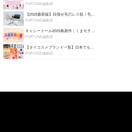
FORTUNE編集部
【2025最新版】目指せ毛穴レス肌！毛穴を埋めて隠す「おすすめ部分用下地＆プライマー」ランキング♡
FORTUNE編集部
キャシードール2025春新作｜くまモチーフのミニリップ「シャイニーベア リップモイスト」をレビュー♡
FORTUNE編集部
【タイコスメブランド一覧】日本でも人気沸騰中の“タイコスメ”ブランド20選！
FORTUNE編集部