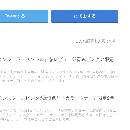
Tweetする
はてぶする
こんな記事も人気です♪
袋コンシーラーペンシル』をレビュー♡青みピンクの限定
夏新作コスメ｜高密着＆高発色の『涙袋コンシーラーペンシル』が、4月22日（水）
ッチライナー』『デューイフィルムティント R』には青みピンクの限定色が
レビュー・口コミも合わせてご紹介します。
モンスター』ピンク系新3色と『カラートナー』限定2色
スメ情報が到着！1月24日（土）より、『リップモンスター』に果実のようなニ
。『リップモンスター カラートナー』からは限定色も登場。今回はふぉー
やレビュー、口コミを合わせてご紹介します。