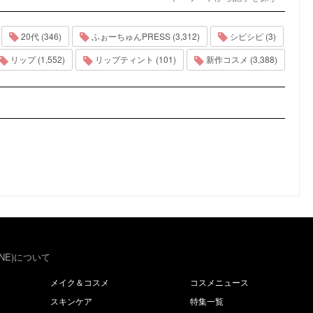
20代 (346)
ふぉーちゅんPRESS (3,312)
シピシピ (3)
リップ (1,552)
リップティント (101)
新作コスメ (3,388)
NE)について
メイク＆コスメ
コスメニュース
スキンケア
特集一覧