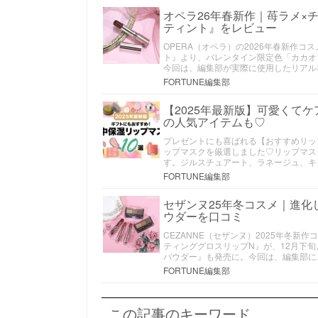
オペラ26年春新作｜苺ラメ×
ティント』をレビュー
OPERA（オペラ）の2026年春新作
ト』より、バレンタイン限定色「カカオフ
今回は、編集部が実際に使用したリアル
FORTUNE編集部
【2025年最新版】可愛くて
の人気アイテムも♡
プレゼントにも喜ばれる【おすすめリッ
ップマスクを厳選しました♡リップマス
す。ジルスチュアート、ラネージュ、キ
FORTUNE編集部
セザンヌ25年冬コスメ｜進化
ウダーを口コミ
CEZANNE（セザンヌ）2025年冬
ティンググロスリップN』が、12月下
パウダー』も発売に。今回は、編集部に
FORTUNE編集部
この記事のキーワード