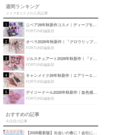
週間ランキング
メイク&コスメの人気記事
1
ニベア26年秋新作コスメ｜ディープモイスチャーリップの美容液タイプや2in1ボディクリームスクラブも
FORTUNE編集部
2
オペラ2026年秋新作｜『グロウリップティント』の新色・限定色はローズジャムカラー♡全4色をレビュー
FORTUNE編集部
3
ジルスチュアート2026年秋新作｜『ドレスドブルーム アイズ』新色や限定ハイライト・リップをレビュー
FORTUNE編集部
4
キャンメイク26年秋新作｜エアリーエクステンションライナー＆カールスナイパーマスカラ新色をレビュー
FORTUNE編集部
5
デイジードール2026年秋新作｜血色感が可愛い♡『パウダー ブラッシュ ブルーム』新3色をレビュー
FORTUNE編集部
おすすめの記事
今注目の記事
【2026最新版】出会いの春に！会社にもおすすめの好印象な香水14選♡ビジネスの場での香水マナーも