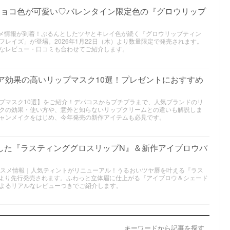
チョコ色が可愛い♡バレンタイン限定色の『グロウリップ
コスメ情報が到着！ぷるんとしたツヤとキレイ色が続く『グロウリップティン
レイズ」が登場。2026年1月22日（木）より数量限定で発売されます。
なレビュー・口コミも合わせてご紹介します。
ケア効果の高いリップマスク10選！プレゼントにおすすめ
プマスク10選】をご紹介！デパコスからプチプラまで、人気ブランドのリ
クの効果・使い方や、意外と知らないリップクリームとの違いも解説しま
ャンメイクをはじめ、今年発売の新作アイテムも必見です。
した『ラスティンググロスリップN』＆新作アイブロウパ
新作コスメ情報｜人気ティントがリニューアル！うるおいツヤ唇を叶える『ラス
旬より先行発売されます。ふわっと立体眉に仕上がる『アイブロウ＆シェード
よるリアルなレビューつきでご紹介します。
キーワードから記事を探す