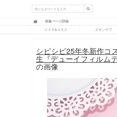
ふ
画像ページ詳細

ぉ
メイク&コスメ
スキンケア
ー
ち
ゅ
ん
シピシピ25年冬新作コ
(
F
生『デューイフィルム
O
R
の画像
T
U
N
E
)