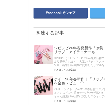
Facebookでシェア
関連する記事
シピシピ26年春夏新作『涙
リップ・アイライナーも
CipiCipi（シピシピ）2026年春
より発売されます。人気の『ティアスケ
登場。編集部が実際に使用したリアルな
FORTUNE編集部
ケイト26年春新作｜『リップ
を全色レビュー♡
KATE（ケイト）の2026年春新作コ
ュアンスピンク系カラー3色が仲間入り
ちゅん編集部が実際に試したスウォッチ
FORTUNE編集部