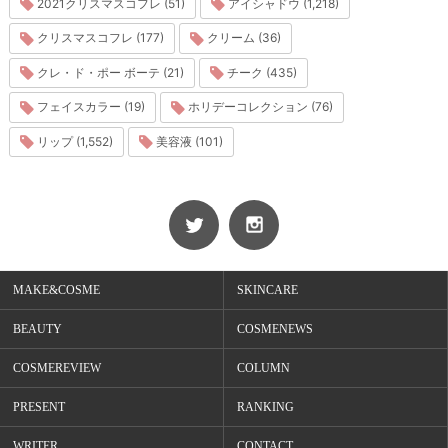
2021クリスマスコフレ (51)
アイシャドウ (1,218)
クリスマスコフレ (177)
クリーム (36)
クレ・ド・ポー ボーテ (21)
チーク (435)
フェイスカラー (19)
ホリデーコレクション (76)
リップ (1,552)
美容液 (101)
MAKE&COSME
SKINCARE
BEAUTY
COSMENEWS
COSMEREVIEW
COLUMN
PRESENT
RANKING
WRITER
CONTACT