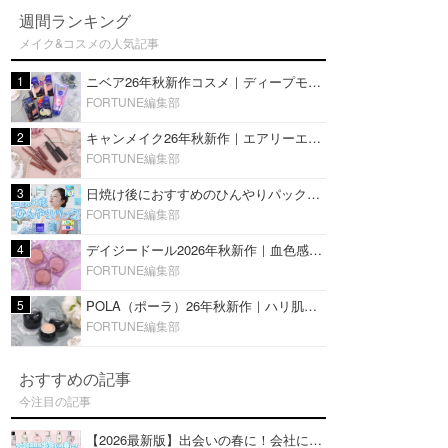
週間ランキング
メイク&コスメの人気記事
1
ニベア26年秋新作コスメ｜ディープモイスチャーリップの美容液タイプや2in1ボディクリームスクラブも
FORTUNE編集部
2
キャンメイク26年秋新作｜エアリーエクステンションライナー＆カールスナイパーマスカラ新色をレビュー
FORTUNE編集部
3
日焼け後におすすめのひんやりパック14選｜暑い夏にぴったりな冷凍／鎮静／うるおいチャージマスクを紹介
FORTUNE編集部
4
デイジードール2026年秋新作｜血色感が可愛い♡『パウダー ブラッシュ ブルーム』新3色をレビュー
FORTUNE編集部
5
POLA（ポーラ）26年秋新作｜ハリ肌を叶える『B.A デイ プランプ ファンデーション』を口コミ
FORTUNE編集部
おすすめの記事
今注目の記事
【2026最新版】出会いの春に！会社にもおすすめの好印象な香水14選♡ビジネスの場での香水マナーも