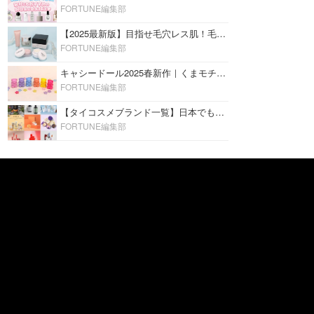
FORTUNE編集部
【2025最新版】目指せ毛穴レス肌！毛穴を埋めて隠す「おすすめ部分用下地＆プライマー」ランキング♡
FORTUNE編集部
キャシードール2025春新作｜くまモチーフのミニリップ「シャイニーベア リップモイスト」をレビュー♡
FORTUNE編集部
【タイコスメブランド一覧】日本でも人気沸騰中の“タイコスメ”ブランド20選！
FORTUNE編集部