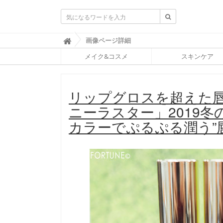
ふ
画像ページ詳細

ぉ
メイク&コスメ
スキンケア
ー
ち
ゅ
ん
リップグロスを超えた
(
F
ニーラスター」2019
O
R
カラーでぷるぷる潤う”
T
U
N
E
)