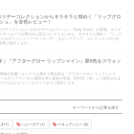
》ホリデーコレクションからキラキラと煌めく「リップグロ
ッシュ」を全色レビュー！
ON（アディクション）のホリデーコレクション「Party Touch」が登場。ホリデ
ーティムードを華やかに彩るコレクションから、キラキラと煌めく「リップ
 ネイルポリッシュ “パーティタッチ”」をピックアップ。コレクションのため
が全色ご紹介します。
新作｜『アフターグロー リップシャイン』新5色をスウォッ
スメ情報が到着！ルミナスな輝きで唇を彩る『アフターグロー リップシャイ
ゴールデンアワー”から着想を得た新色が登場。8月5日（水）より発売されま
リアルなレビュー・口コミつきでご紹介します。
キーワードから記事を探す
311)
ハニーロア (1)
ベキュアハニー (5)
作コスメ (3,387)