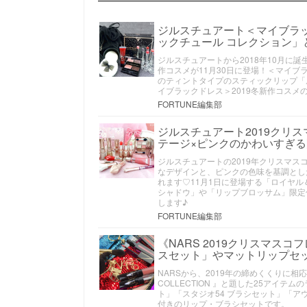
ジルスチュアート＜マイブラッ
ックチュール コレクション」
ジルスチュアートから2018年10月に誕生
作コスメが11月30日に登場！＜マイブ
のティントタイプのスティックリップ「
イブラックドレス＞2019冬新作コスメ
FORTUNE編集部
ジルスチュアート2019クリ
テージ×ピンクのかわいすぎ
ジルスチュアートの2019年クリスマス
なデザインと、ピンクの色味を基調とし
れます♡11月1日に登場する「ロイヤル
シャドウ」や「リップブロッサム」限定
します♪
FORTUNE編集部
《NARS 2019クリスマス
スセット」やマットリップセ
NARSから、2019年の締めくくりに相応し
COLLECTION 』と題した25アイ
ト」「スタジオ54 ブラシセット」「
付きのリップ・ブラシセットです。