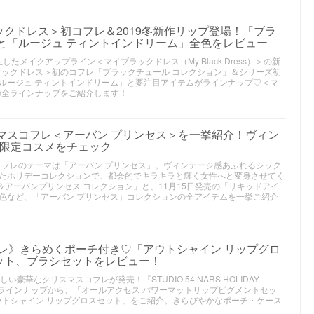
クドレス＞初コフレ＆2019冬新作リップ登場！「ブラ
と「ルージュ ティントインドリーム」全色をレビュー
したメイクアップライン＜マイブラックドレス（My Black Dress）＞の新
ラックドレス＞初のコフレ「ブラックチュール コレクション」＆シリーズ初
ルージュ ティントインドリーム」と要注目アイテムがラインナップ♡＜マ
の全ラインナップをご紹介します！
スマスコフレ＜アーバン プリンセス＞を一挙紹介！ヴィン
る限定コスメをチェック
コフレのテーマは「アーバン プリンセス」。ヴィンテージ感あふれるシック
たホリデーコレクションで、都会的でキラキラと輝く女性へと変身させてく
＆アーバンプリンセス コレクション」と、11月15日発売の「リキッドアイ
色など、「アーバン プリンセス」コレクションの全アイテムを一挙ご紹介
コフレ》きらめくポーチ付き♡「アウトシャイン リップグロ
ット、ブラシセットをレビュー！
い豪華なクリスマスコフレが発売！『STUDIO 54 NARS HOLIDAY
テムのラインナップから、「オールアクセス パワーマットリップピグメントセッ
アウトシャイン リップグロスセット」をご紹介。きらびやかなポーチ・ケース