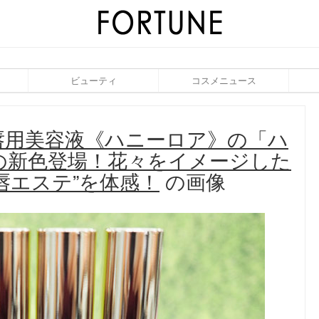
ビューティ
コスメニュース
唇用美容液《ハニーロア》の「ハ
冬の新色登場！花々をイメージした
唇エステ”を体感！
の画像