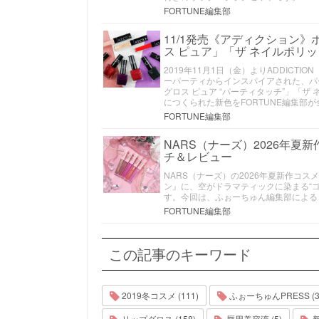
FORTUNE編集部
11/1発売《アディクション
ス ピュア」「ザ ネイルポリ
2019年11月1日（金）よりADDICTI
ーパーティからインスパイアされた、パ
グロス ピュア “パーティタッチ”」「ザ
につくられた新色をFORTUNE編集部
FORTUNE編集部
NARS（ナーズ）2026年夏
チ＆レビュー
NARS（ナーズ）の2026年夏新作コ
ン』に、空がドラマティックに染まる“
す。今回は、ふぉーちゅん編集部による
FORTUNE編集部
この記事のキーワード
2019冬コスメ (111)
ふぉーちゅんPRESS (3,
リップグロス (158)
唇用美容液 (5)
新