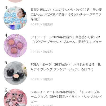
3
日焼け後におすすめのひんやりパック14選｜暑い夏
にぴったりな冷凍／鎮静／うるおいチャージマスク
を紹介
FORTUNE編集部
4
デイジードール2026年秋新作｜血色感が可愛い♡
『パウダー ブラッシュ ブルーム』新3色をレビュー
FORTUNE編集部
5
POLA（ポーラ）26年秋新作｜ハリ肌を叶える『B.
A デイ プランプ ファンデーション』を口コミ
FORTUNE編集部
6
ジルスチュアート2026年秋新作｜『ドレスドブル
ーム アイズ』新色や限定ハイライト・リップをレビ
ュー