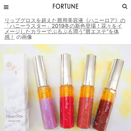
リップグロスを超えた唇用美容液《ハニーロア》の
「ハニーラスター」2019冬の新色登場！花々をイ
メージしたカラーでぷるぷる潤う”唇エステ”を体
感！
の画像