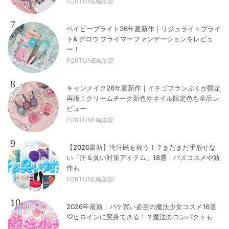
FORTUNE編集部
7
ベイビーブライト26年夏新作｜リジュライトブライ
ト& グロウ プライマーファンデーションをレビュ
ー！
FORTUNE編集部
8
キャンメイク26年夏新作｜イチゴプランぷくが限定
再販！クリームチーク新色やネイル限定色も全品レ
ビュー
FORTUNE編集部
9
【2026最新】滝汗民を救う！？まだまだ手放せな
い「汗＆臭い対策アイテム」18選｜バズコスメや新
作も
FORTUNE編集部
10
2026年最新｜パケ買い必至の魔法少女コスメ16選
♡ヒロインに変身できる！？魔法のコンパクトも