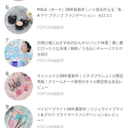
6
POLA（ポーラ）26年秋新作｜ハリ肌を叶える『B.
A デイ プランプ ファンデーション』を口コミ
FORTUNE編集部
7
日焼け後におすすめのひんやりパック14選｜暑い夏
にぴったりな冷凍／鎮静／うるおいチャージマスク
を紹介
FORTUNE編集部
8
キャンメイク26年夏新作｜イチゴプランぷくが限定
再販！クリームチーク新色やネイル限定色も全品レ
ビュー
FORTUNE編集部
9
ベイビーブライト26年夏新作｜リジュライトブライ
ト& グロウ プライマーファンデーションをレビュ
ー！
FORTUNE編集部