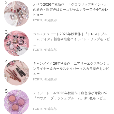
2
オペラ2026年秋新作｜『グロウリップティント』
の新色・限定色はローズジャムカラー♡全4色をレ
ビュー
FORTUNE編集部
3
ジルスチュアート2026年秋新作｜『ドレスドブル
ーム アイズ』新色や限定ハイライト・リップをレビ
ュー
FORTUNE編集部
4
キャンメイク26年秋新作｜エアリーエクステンショ
ンライナー＆カールスナイパーマスカラ新色をレビ
ュー
FORTUNE編集部
5
デイジードール2026年秋新作｜血色感が可愛い♡
『パウダー ブラッシュ ブルーム』新3色をレビュー
FORTUNE編集部