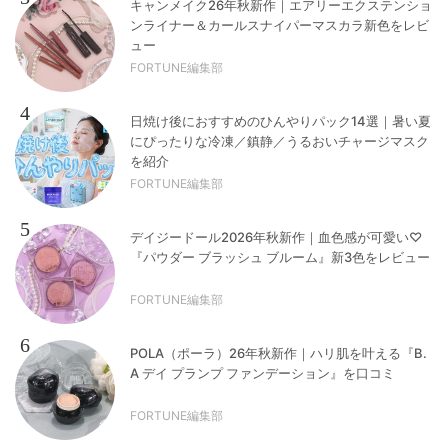
キャンメイク26年秋新作｜エアリーエクステンショ
ンライナー＆カールスナイパーマスカラ新色をレビ
ュー
FORTUNE編集部
4
日焼け後におすすめのひんやりパック14選｜暑い夏
にぴったりな冷凍／鎮静／うるおいチャージマスク
を紹介
FORTUNE編集部
5
デイジードール2026年秋新作｜血色感が可愛い♡
『パウダー ブラッシュ ブルーム』新3色をレビュー
FORTUNE編集部
6
POLA（ポーラ）26年秋新作｜ハリ肌を叶える『B.
A デイ プランプ ファンデーション』を口コミ
FORTUNE編集部