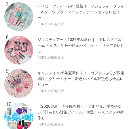
7
ベイビーブライト26年夏新作｜リジュライトブライ
ト& グロウ プライマーファンデーションをレビュ
ー！
FORTUNE編集部
8
ジルスチュアート2026年秋新作｜『ドレスドブル
ーム アイズ』新色や限定ハイライト・リップをレビ
ュー
FORTUNE編集部
9
キャンメイク26年夏新作｜イチゴプランぷくが限定
再販！クリームチーク新色やネイル限定色も全品レ
ビュー
FORTUNE編集部
10
【2026最新】滝汗民を救う！？まだまだ手放せな
い「汗＆臭い対策アイテム」18選｜バズコスメや新
作も
FORTUNE編集部