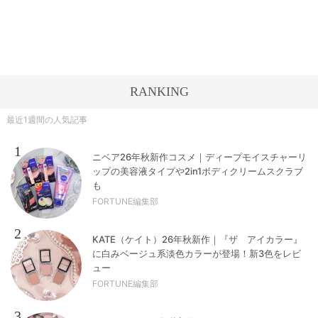
RANKING
最近1週間の人気記事
1
ニベア26年秋新作コスメ｜ディープモイスチャーリ
ップの美容液タイプや2in1ボディクリームスクラブ
も
FORTUNE編集部
2
KATE（ケイト）26年秋新作｜『ザ アイカラー』
に白みベージュ系淡色カラーが登場！新3色をレビ
ュー
FORTUNE編集部
3