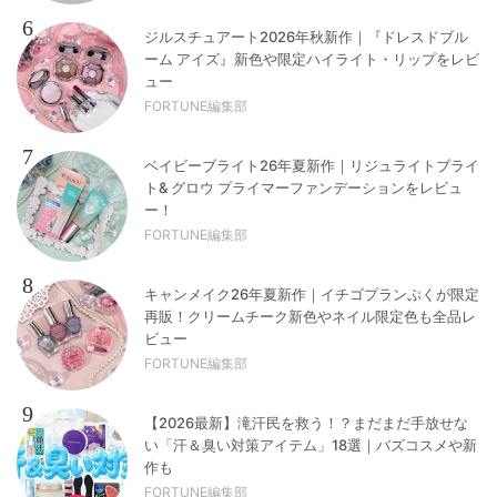
6
ジルスチュアート2026年秋新作｜『ドレスドブル
ーム アイズ』新色や限定ハイライト・リップをレビ
ュー
FORTUNE編集部
7
ベイビーブライト26年夏新作｜リジュライトブライ
ト& グロウ プライマーファンデーションをレビュ
ー！
FORTUNE編集部
8
キャンメイク26年夏新作｜イチゴプランぷくが限定
再販！クリームチーク新色やネイル限定色も全品レ
ビュー
FORTUNE編集部
9
【2026最新】滝汗民を救う！？まだまだ手放せな
い「汗＆臭い対策アイテム」18選｜バズコスメや新
作も
FORTUNE編集部