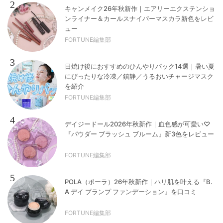
2
キャンメイク26年秋新作｜エアリーエクステンショ
ンライナー＆カールスナイパーマスカラ新色をレビ
ュー
FORTUNE編集部
3
日焼け後におすすめのひんやりパック14選｜暑い夏
にぴったりな冷凍／鎮静／うるおいチャージマスク
を紹介
FORTUNE編集部
4
デイジードール2026年秋新作｜血色感が可愛い♡
『パウダー ブラッシュ ブルーム』新3色をレビュー
FORTUNE編集部
5
POLA（ポーラ）26年秋新作｜ハリ肌を叶える『B.
A デイ プランプ ファンデーション』を口コミ
FORTUNE編集部