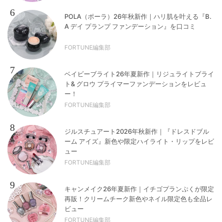
6
POLA（ポーラ）26年秋新作｜ハリ肌を叶える『B.
A デイ プランプ ファンデーション』を口コミ
FORTUNE編集部
7
ベイビーブライト26年夏新作｜リジュライトブライ
ト& グロウ プライマーファンデーションをレビュ
ー！
FORTUNE編集部
8
ジルスチュアート2026年秋新作｜『ドレスドブル
ーム アイズ』新色や限定ハイライト・リップをレビ
ュー
FORTUNE編集部
9
キャンメイク26年夏新作｜イチゴプランぷくが限定
再販！クリームチーク新色やネイル限定色も全品レ
ビュー
FORTUNE編集部