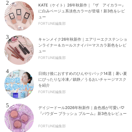
2
KATE（ケイト）26年秋新作｜『ザ アイカラー』
に白みベージュ系淡色カラーが登場！新3色をレビ
ュー
FORTUNE編集部
3
キャンメイク26年秋新作｜エアリーエクステンショ
ンライナー＆カールスナイパーマスカラ新色をレビ
ュー
FORTUNE編集部
4
日焼け後におすすめのひんやりパック14選｜暑い夏
にぴったりな冷凍／鎮静／うるおいチャージマスク
を紹介
FORTUNE編集部
5
デイジードール2026年秋新作｜血色感が可愛い♡
『パウダー ブラッシュ ブルーム』新3色をレビュー
FORTUNE編集部