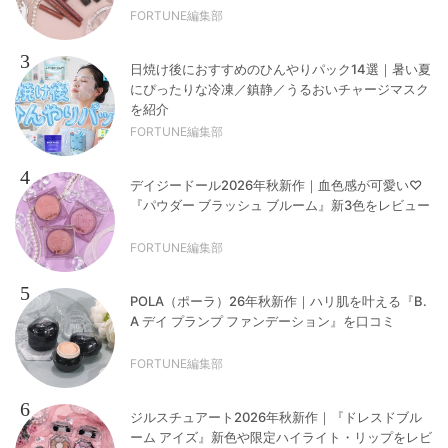
FORTUNE編集部
3
日焼け後におすすめのひんやりパック14選｜暑い夏
にぴったりな冷凍／鎮静／うるおいチャージマスク
を紹介
FORTUNE編集部
4
デイジードール2026年秋新作｜血色感が可愛い♡
『パウダー ブラッシュ ブルーム』新3色をレビュー
FORTUNE編集部
5
POLA（ポーラ）26年秋新作｜ハリ肌を叶える『B.
A デイ プランプ ファンデーション』を口コミ
FORTUNE編集部
6
ジルスチュアート2026年秋新作｜『ドレスドブル
ーム アイズ』新色や限定ハイライト・リップをレビ