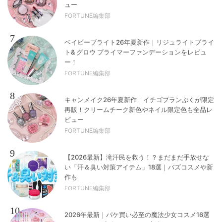
ュー
FORTUNE編集部
7
ベイビーブライト26年夏新作｜リジュライトブライ
ト& グロウ プライマーファンデーションをレビュ
ー！
FORTUNE編集部
8
キャンメイク26年夏新作｜イチゴプランぷくが限定
再販！クリームチーク新色やネイル限定色も全品レ
ビュー
FORTUNE編集部
9
【2026最新】滝汗民を救う！？まだまだ手放せな
い「汗＆臭い対策アイテム」18選｜バズコスメや新
作も
FORTUNE編集部
10
2026年最新｜パケ買い必至の魔法少女コスメ16選