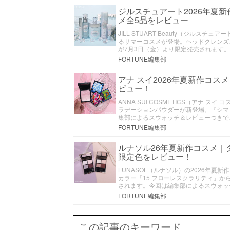
ジルスチュアート2026年夏
メ全5品をレビュー
JILL STUART Beauty（ジル
るサマーコスメが登場。ヘッドクレンズ
が7月3日（金）より限定発売されます
FORTUNE編集部
アナ スイ2026年夏新作コ
ビュー！
ANNA SUI COSMETICS（アナ
ラデーションパウダーが新登場。『シマ
集部によるスウォッチ＆レビューつきで
FORTUNE編集部
ルナソル26年夏新作コスメ｜
限定色をレビュー！
LUNASOL（ルナソル）の2026年
カラー「15 フローレスクラリティ」か
されます。今回は編集部によるスウォッ
FORTUNE編集部
この記事のキーワード