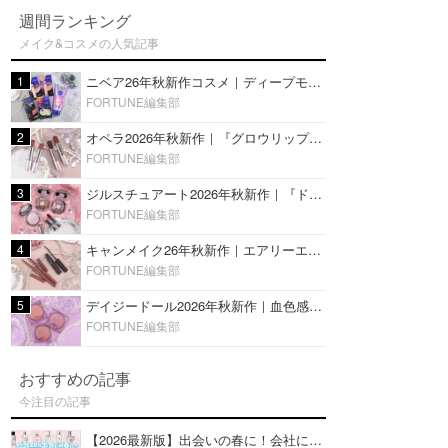
週間ランキング
メイク&コスメの人気記事
1
ニベア26年秋新作コスメ｜ディープモイスチャーリップの美容液タイプや2in1ボディクリームスクラブも
FORTUNE編集部
2
オペラ2026年秋新作｜『グロウリップティント』の新色・限定色はローズジャムカラー♡全4色をレビュー
FORTUNE編集部
3
ジルスチュアート2026年秋新作｜『ドレスドブルーム アイズ』新色や限定ハイライト・リップをレビュー
FORTUNE編集部
4
キャンメイク26年秋新作｜エアリーエクステンションライナー＆カールスナイパーマスカラ新色をレビュー
FORTUNE編集部
5
デイジードール2026年秋新作｜血色感が可愛い♡『パウダー ブラッシュ ブルーム』新3色をレビュー
FORTUNE編集部
おすすめの記事
今注目の記事
【2026最新版】出会いの春に！会社にもおすすめの好印象な香水14選♡ビジネスの場での香水マナーも