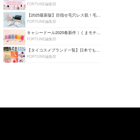
FORTUNE編集部
【2025最新版】目指せ毛穴レス肌！毛穴を埋めて隠す「おすすめ部分用下地＆プライマー」ランキング♡
FORTUNE編集部
キャシードール2025春新作｜くまモチーフのミニリップ「シャイニーベア リップモイスト」をレビュー♡
FORTUNE編集部
【タイコスメブランド一覧】日本でも人気沸騰中の“タイコスメ”ブランド20選！
FORTUNE編集部