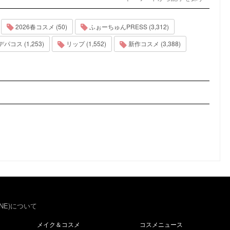
2026春コスメ (50)
ふぉーちゅんPRESS (3,312)
デパコス (1,253)
リップ (1,552)
新作コスメ (3,388)
NE)について
メイク＆コスメ
コスメニュース