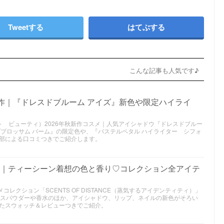
Tweetする
はてぶする
こんな記事も人気です♪
新作｜『ドレスドブルーム アイズ』新色や限定ハイライ
スチュアート ビューティ）2026年秋新作コスメ｜人気アイシャドウ『ドレスドブルー
プブロッサム バーム』の限定色や、『パステルペタル ハイライター シフォ
部による口コミつきでご紹介します。
新作｜ティーシーン着想の色と香り♡コレクション全アイテ
メコレクション「SCENTS OF DISTANCE（蒸気するアイデンティティ）」
イスパウダーや香水のほか、アイシャドウ、リップ、ネイルの新色がそろい
たスウォッチ＆レビューつきでご紹介。