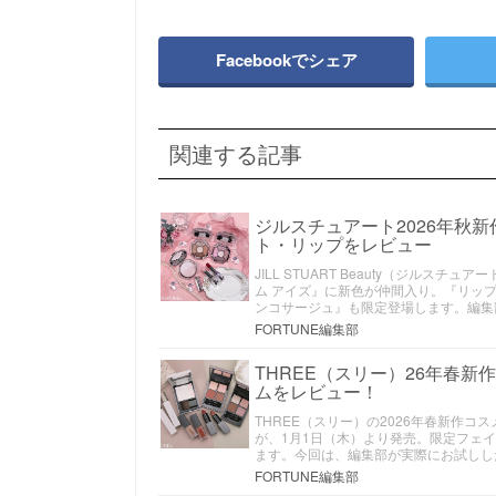
Facebookでシェア
関連する記事
ジルスチュアート2026年秋
ト・リップをレビュー
JILL STUART Beauty（ジル
ム アイズ』に新色が仲間入り。『リッ
ンコサージュ』も限定登場します。編集
FORTUNE編集部
THREE（スリー）26年春
ムをレビュー！
THREE（スリー）の2026年春新作コス
が、1月1日（木）より発売。限定フェ
ます。今回は、編集部が実際にお試しし
FORTUNE編集部