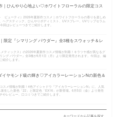
新作｜ひんやり心地よい♡ホワイトフローラルの限定コス
スチュアート ビューティ）2026年夏新作コスメ｜ホワイトフローラルの香りを楽しめ
、ヘアスティック、ひんやりボディミスト、UVスプレー、UVリップセラム
。今回はレビューつきでご紹介します。
スメ｜限定『シマリング パウダー』全3種をスウォッチ＆レ
 スイ コスメティックス）の2026年夏新作コスメ情報が到着！キラツヤ感が異なるグ
リング パウダー』全3種が6月1日（月）より限定発売されます。今回は、編
ご紹介します。
ダイヤモンド級の輝き♡アイカラーレーションNの新色＆
夏新作コスメ情報が到着！4色アイシャドウ『アイカラーレーションN』に、人気
ら派生した新色「22」と限定色「EX16」が新登場。6月5日（金）より発売
チやレビュー、口コミつきでご紹介します。
キーワードから記事を探す