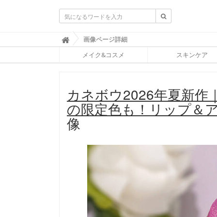
ふ
画像ページ詳細

ぉ
メイク&コスメ
スキンケア
ー
ち
ゅ
ん
カネボウ2026年夏新
(
F
の限定色も！リップ＆ア
O
R
像
T
U
N
E
)