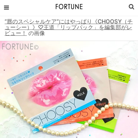
“唇のスペシャルケア”にはやっぱり《CHOOSY（チ
ューシー）》♡王道「リップパック」を編集部がレ
ビュー！
の画像