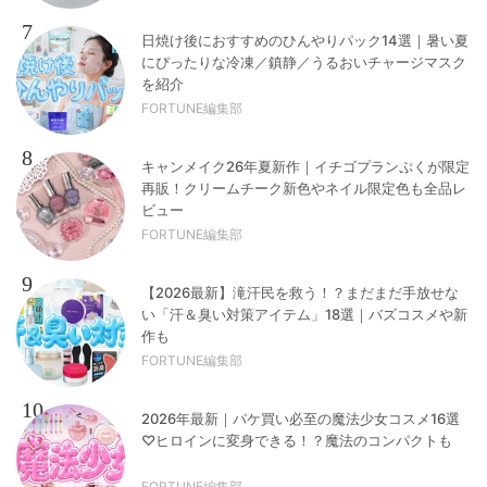
7
日焼け後におすすめのひんやりパック14選｜暑い夏
にぴったりな冷凍／鎮静／うるおいチャージマスク
を紹介
FORTUNE編集部
8
キャンメイク26年夏新作｜イチゴプランぷくが限定
再販！クリームチーク新色やネイル限定色も全品レ
ビュー
FORTUNE編集部
9
【2026最新】滝汗民を救う！？まだまだ手放せな
い「汗＆臭い対策アイテム」18選｜バズコスメや新
作も
FORTUNE編集部
10
2026年最新｜パケ買い必至の魔法少女コスメ16選
♡ヒロインに変身できる！？魔法のコンパクトも
FORTUNE編集部