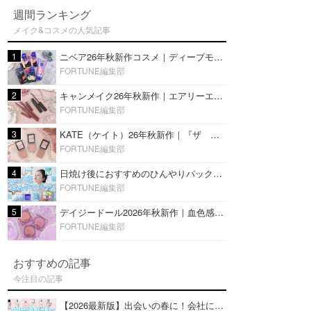
週間ランキング
メイク&コスメの人気記事
1
ニベア26年秋新作コスメ｜ディープモイスチャーリップの美容液タイプや2in1ボディクリームスクラブも
FORTUNE編集部
2
キャンメイク26年秋新作｜エアリーエクステンションライナー＆カールスナイパーマスカラ新色をレビュー
FORTUNE編集部
3
KATE（ケイト）26年秋新作｜『ザ アイカラー』に白みベージュ系淡色カラーが登場！新3色をレビュー
FORTUNE編集部
4
日焼け後におすすめのひんやりパック14選｜暑い夏にぴったりな冷凍／鎮静／うるおいチャージマスクを紹介
FORTUNE編集部
5
デイジードール2026年秋新作｜血色感が可愛い♡『パウダー ブラッシュ ブルーム』新3色をレビュー
FORTUNE編集部
おすすめの記事
今注目の記事
【2026最新版】出会いの春に！会社にもおすすめの好印象な香水14選♡ビジネスの場での香水マナーも