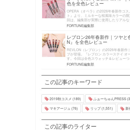
色を全色レビュー
OPERA（オペラ）の2026年春新作
ト』より、ミルキーな桜風味カラーの限定
回は、編集部が実際に使用したリアルな
FORTUNE編集部
レブロン26年春新作｜ツヤと
N』を全色レビュー
REVLON（レブロン）の2026年春新
プが登場。『レブロン カラーステイ オ
す。今回は全色スウォッチ＆レビューつ
FORTUNE編集部
この記事のキーワード
2019秋コスメ (189)
ふぉーちゅんPRESS (3,
マキアージュ (76)
リップ (1,551)
新作
この記事のライター