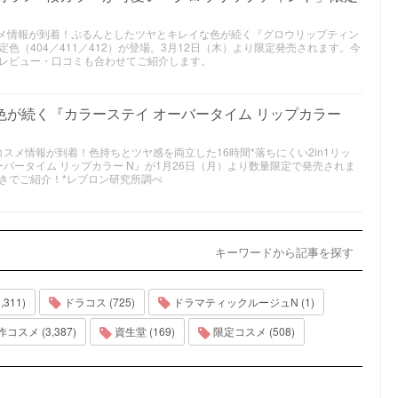
コスメ情報が到着！ぷるんとしたツヤとキレイな色が続く『グロウリップティン
色（404／411／412）が登場。3月12日（木）より限定発売されます。今
レビュー・口コミも合わせてご紹介します。
色が続く『カラーステイ オーバータイム リップカラー
作コスメ情報が到着！色持ちとツヤ感を両立した16時間*落ちにくい2in1リッ
ーバータイム リップカラー N』が1月26日（月）より数量限定で発売されま
きでご紹介！*レブロン研究所調べ
キーワードから記事を探す
311)
ドラコス (725)
ドラマティックルージュN (1)
コスメ (3,387)
資生堂 (169)
限定コスメ (508)