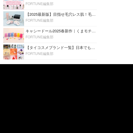
FORTUNE編集部
【2025最新版】目指せ毛穴レス肌！毛穴を埋めて隠す「おすすめ部分用下地＆プライマー」ランキング♡
FORTUNE編集部
キャシードール2025春新作｜くまモチーフのミニリップ「シャイニーベア リップモイスト」をレビュー♡
FORTUNE編集部
【タイコスメブランド一覧】日本でも人気沸騰中の“タイコスメ”ブランド20選！
FORTUNE編集部