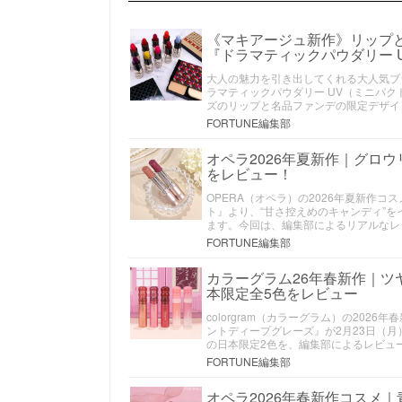
《マキアージュ新作》リップ
『ドラマティックパウダリー 
大人の魅力を引き出してくれる大人気ブラ
ラマティックパウダリー UV（ミニパク
ズのリップと名品ファンデの限定デザイ
FORTUNE編集部
オペラ2026年夏新作｜グロ
をレビュー！
OPERA（オペラ）の2026年夏新作
ト』より、“甘さ控えめのキャンディ”を
ます。今回は、編集部によるリアルなレ
FORTUNE編集部
カラーグラム26年春新作｜
本限定全5色をレビュー
colorgram（カラーグラム）の20
ントディープグレーズ』が2月23日（
の日本限定2色を、編集部によるレビュ
FORTUNE編集部
オペラ2026年春新作コスメ