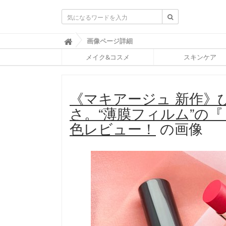
ふ
画像ページ詳細

ぉ
メイク&コスメ
スキンケア
ー
ち
ゅ
ん
《マキアージュ 新作》
(
F
さ。“薄膜フィルム”の
O
R
色レビュー！
の画像
T
U
N
E
)