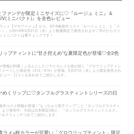
とファンデが限定ミニサイズに♡『ルージュ ミニ』＆
UV(ミニパクト)』を全色レビュー
ンド【マキアージュ】から、2019春新作コスメ「ルージュ ミニ」と「ド
ト）」が2019年3月21日（木）より数量限定で発売されます♡手のひらサイ
ンミニパクトは要チェックです！
ウリップティントに“甘さ控えめ”な夏限定色が登場♡全2色
コスメ情報が到着！ぷるんとしたツヤとキレイな色が続く『グロウリップティン
イメージした限定色（413／414）が登場。5月27日（水）より限定発売され
ビュー・口コミも合わせてご紹介します。
ツヤめくリップに♡タンフルグラスティントシリーズの日
26年春新作コスメ情報が登場！“もっちゅり団子リップ”こと『タンフルグラスティ
月）より発売中。今回は日本限定3色と、『タンフルグラスティントミルク』
ー＆スウォッチつきでご紹介します。
｜青ラメ×桜カラーが可愛い「グロウリップティント」限定